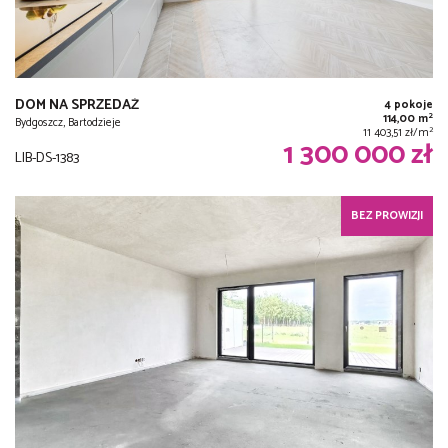
DOM NA SPRZEDAŻ
4 pokoje
2
114,00 m
Bydgoszcz, Bartodzieje
2
11 403,51 zł/m
1 300 000 zł
LIB-DS-1383
BEZ PROWIZJI