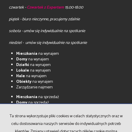
czwartek -
Czwartek z Expertem
15.00-18.00
piątek - biuro nieczynne, pracujemy zdalnie
sobota - umów się indywidualnie na spotkanie
niedziel - umów się indywidualnie na spotkanie
Mieszkania
na wynajem
Domy
na wynajem
Działki
na wynajem
Lokale
na wynajem
Hale
na wynajem
Obiekty
na wynajem
Zarządzanie najmem
Mieszkania
na sprzedaż
Domy
na sprzedaż
Działki
na sprzedaż
Lokale
na sprzedaż
Ta strona wykorzystuje pliki cookies w celach statystycznych oraz w
Hale
na sprzedaż
celu dostosowania naszych serwisów do indywidualnych potrzeb
Obiekty
na sprzedaż
klientów. Zmiany ustawień dotyczących plików cookie można