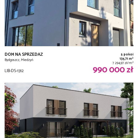
DOM NA SPRZEDAŻ
5 pokoi
2
135,71 m
Bydgoszcz, Miedzyń
2
7 294,97 zł/m
990 000 zł
LIB-DS-1312