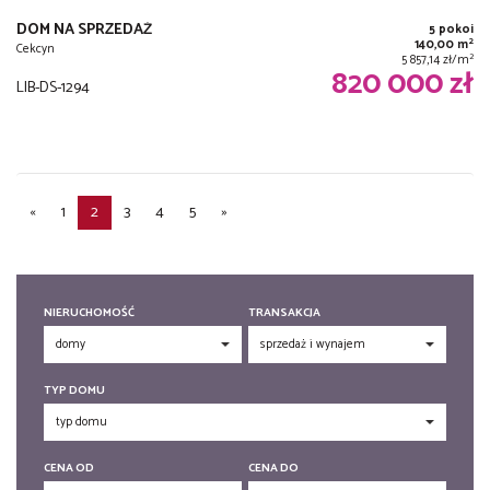
DOM NA SPRZEDAŻ
5 pokoi
2
140,00 m
Cekcyn
2
5 857,14 zł/m
820 000 zł
LIB-DS-1294
«
1
2
3
4
5
»
NIERUCHOMOŚĆ
TRANSAKCJA
TYP DOMU
CENA OD
CENA DO