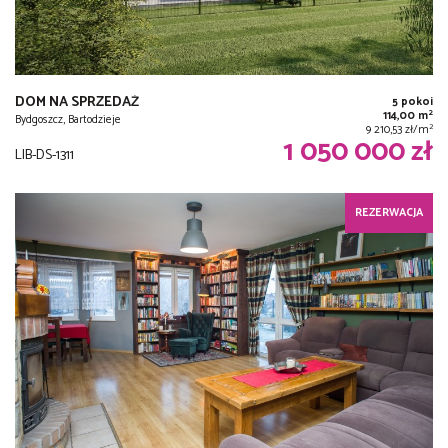
DOM NA SPRZEDAŻ
5 pokoi
2
114,00 m
Bydgoszcz, Bartodzieje
2
9 210,53 zł/m
1 050 000 zł
LIB-DS-1311
REZERWACJA