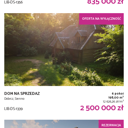
835 000 zł
LIB-DS-1356
OFERTA NA WYŁĄCZNOŚĆ
DOM NA SPRZEDAŻ
6 pokoi
2
198,00 m
Dobrcz, Sienno
2
12 626,26 zł/m
2 500 000 zł
LIB-DS-1339
REZERWACJA