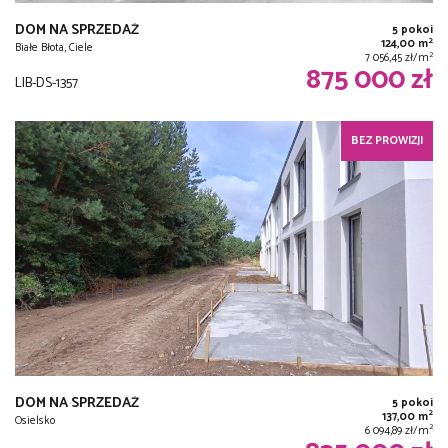
DOM NA SPRZEDAŻ
5 pokoi
2
124,00 m
Białe Błota, Ciele
2
7 056,45 zł/m
875 000 zł
LIB-DS-1357
BEZ PROWIZJI
DOM NA SPRZEDAŻ
5 pokoi
2
137,00 m
Osielsko
2
6 094,89 zł/m