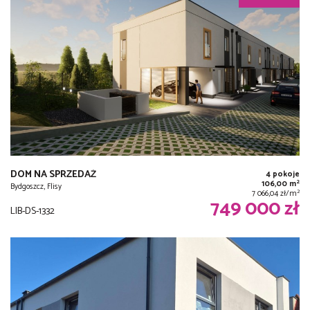
DOM NA SPRZEDAŻ
4 pokoje
2
106,00 m
Bydgoszcz, Flisy
2
7 066,04 zł/m
749 000 zł
LIB-DS-1332