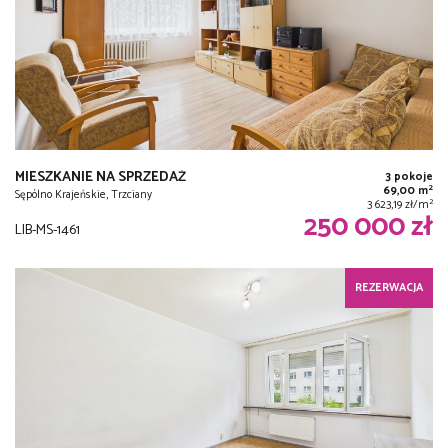
MIESZKANIE NA SPRZEDAŻ
3 pokoje
2
69,00 m
Sępólno Krajeńskie, Trzciany
2
3 623,19 zł/m
250 000 zł
LIB-MS-1461
REZERWACJA