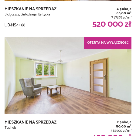
MIESZKANIE NA SPRZEDAŻ
4 pokoje
2
66,00 m
Bydgoszcz, Bartodzieje, Bałtycka
2
7 878,79 zł/m
520 000 zł
LIB-MS-1466
OFERTA NA WYŁĄCZNOŚĆ
MIESZKANIE NA SPRZEDAŻ
2 pokoje
2
80,00 m
Tuchola
2
5 625,00 zł/m