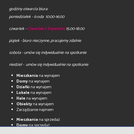
godziny otwarcia biura:
poniedziałek - środa 10:00-16:00
czwartek -
Czwartek z Expertem
15.00-18.00
piątek - biuro nieczynne, pracujemy zdalnie
sobota - umów się indywidualnie na spotkanie
niedziel - umów się indywidualnie na spotkanie
Mieszkania
na wynajem
Domy
na wynajem
Działki
na wynajem
Lokale
na wynajem
Hale
na wynajem
Obiekty
na wynajem
Zarządzanie najmem
Mieszkania
na sprzedaż
Domy
na sprzedaż
Działki
na sprzedaż