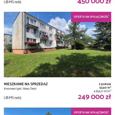
450 000 zł
LIB-MS-1465
OFERTA NA WYŁĄCZNOŚĆ
MIESZKANIE NA SPRZEDAŻ
2 pokoje
2
53,50 m
Koronowo (gw), Nowy Dwór
2
4 654,21 zł/m
249 000 zł
LIB-MS-1463
OFERTA NA WYŁĄCZNOŚĆ