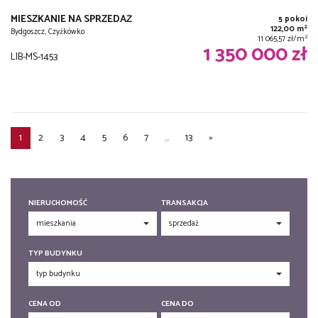
MIESZKANIE NA SPRZEDAŻ
5 pokoi
2
122,00 m
Bydgoszcz, Czyżkówko
2
11 065,57 zł/m
1 350 000 zł
LIB-MS-1453
1
2
3
4
5
6
7
...
13
»
NIERUCHOMOŚĆ
TRANSAKCJA
TYP BUDYNKU
CENA OD
CENA DO