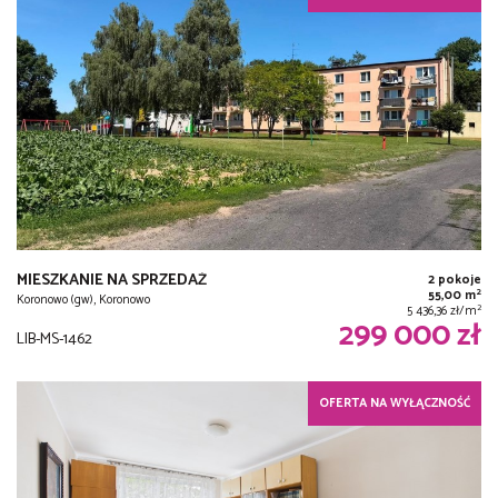
MIESZKANIE NA SPRZEDAŻ
2 pokoje
2
55,00 m
Koronowo (gw), Koronowo
2
5 436,36 zł/m
299 000 zł
LIB-MS-1462
OFERTA NA WYŁĄCZNOŚĆ