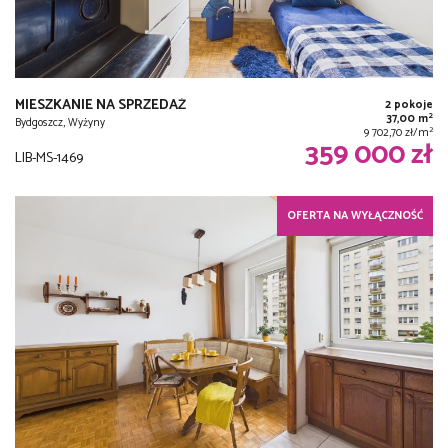
MIESZKANIE NA SPRZEDAŻ
2 pokoje
2
37,00 m
Bydgoszcz, Wyżyny
2
9 702,70 zł/m
359 000 zł
LIB-MS-1469
OFERTA NA WYŁĄCZNOŚĆ