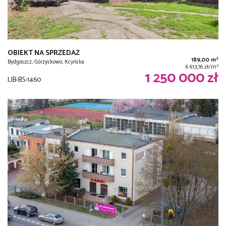
OBIEKT NA SPRZEDAŻ
2
189,00 m
Bydgoszcz, Górzyskowo, Kcyńska
2
6 613,76 zł/m
1 250 000 zł
LIB-BS-1460