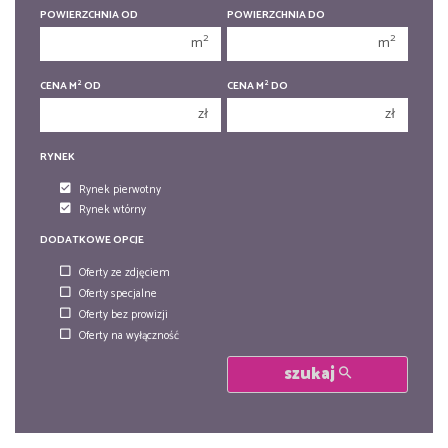
1
1
POWIERZCHNIA OD
POWIERZCHNIA DO
2
2
2
2
m
m
3
3
2
2
CENA M
OD
CENA M
DO
4
4
zł
zł
5
5
6
RYNEK
6
Rynek pierwotny
Rynek wtórny
DODATKOWE OPCJE
Oferty ze zdjęciem
Oferty specjalne
Oferty bez prowizji
Oferty na wyłączność
szukaj