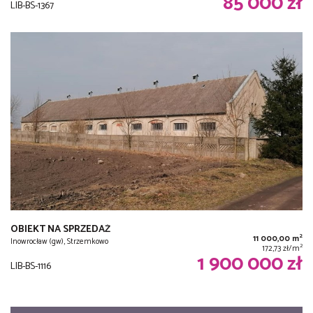
85 000 zł
LIB-BS-1367
OBIEKT NA SPRZEDAŻ
2
11 000,00 m
Inowrocław (gw), Strzemkowo
2
172,73 zł/m
1 900 000 zł
LIB-BS-1116