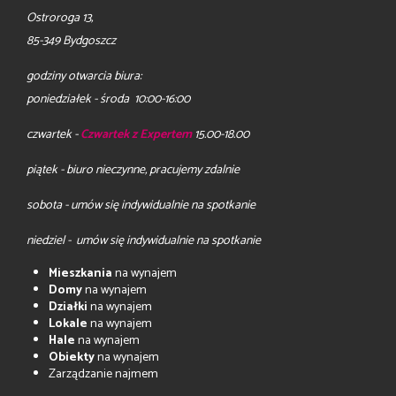
Ostroroga 13,
85-349 Bydgoszcz
godziny otwarcia biura:
poniedziałek - środa 10:00-16:00
czwartek -
Czwartek z Expertem
15.00-18.00
piątek - biuro nieczynne, pracujemy zdalnie
sobota - umów się indywidualnie na spotkanie
niedziel - umów się indywidualnie na spotkanie
Mieszkania
na wynajem
Domy
na wynajem
Działki
na wynajem
Lokale
na wynajem
Hale
na wynajem
Obiekty
na wynajem
Zarządzanie najmem