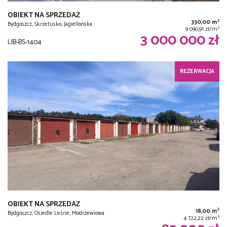
OBIEKT NA SPRZEDAŻ
2
330,00 m
Bydgoszcz, Skrzetusko, Jagiellońska
2
9 090,91 zł/m
3 000 000 zł
LIB-BS-1404
REZERWACJA
OBIEKT NA SPRZEDAŻ
2
18,00 m
Bydgoszcz, Osiedle Leśne, Modrzewiowa
2
4 722,22 zł/m