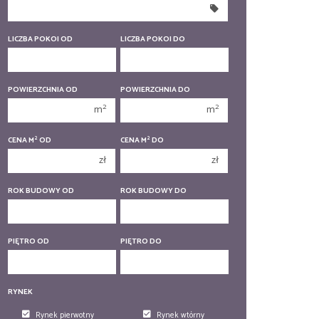
350 000 zł
350 000 zł
400 000 zł
400 000 zł
LICZBA POKOI OD
LICZBA POKOI DO
450 000 zł
450 000 zł
1 pokój
1 pokój
POWIERZCHNIA OD
POWIERZCHNIA DO
2 pokoje
2 pokoje
2
2
m
m
3 pokoje
3 pokoje
2
2
CENA M
OD
CENA M
DO
4 pokoje
4 pokoje
zł
zł
5 pokoi
5 pokoi
6 pokoi
6 pokoi
ROK BUDOWY OD
ROK BUDOWY DO
PIĘTRO OD
PIĘTRO DO
RYNEK
Rynek pierwotny
Rynek wtórny