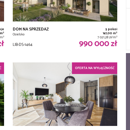
DOM NA SPRZEDAŻ
oje
5 pokoi
2
2
 m
141,00 m
Osielsko
2
2
ł/m
7 021,28 zł/m
zł
990 000 zł
LIB-DS-1464
Ć
OFERTA NA WYŁĄCZNOŚĆ