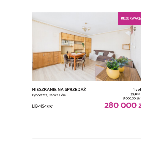
REZERWACJ
MIESZKANIE NA SPRZEDAŻ
1 po
35,00
Bydgoszcz, Osowa Góra
8 000,00 zł
280 000 
LIB-MS-1397