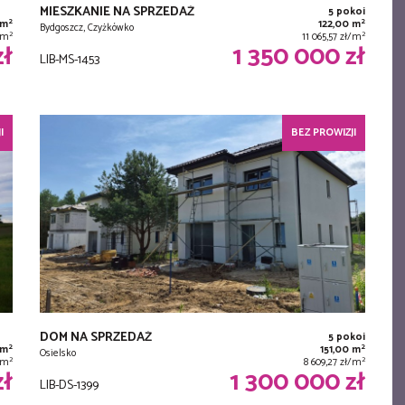
MIESZKANIE NA SPRZEDAŻ
5 pokoi
2
2
 m
122,00 m
Bydgoszcz, Czyżkówko
2
2
/m
11 065,57 zł/m
zł
1 350 000 zł
LIB-MS-1453
I
BEZ PROWIZJI
DOM NA SPRZEDAŻ
5 pokoi
2
2
 m
151,00 m
Osielsko
2
2
/m
8 609,27 zł/m
zł
1 300 000 zł
LIB-DS-1399