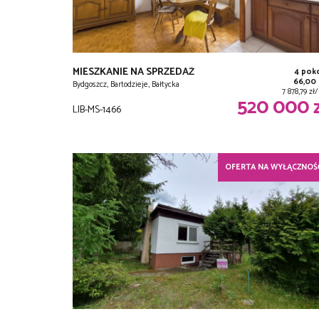
MIESZKANIE NA SPRZEDAŻ
4 pok
66,00
Bydgoszcz, Bartodzieje, Bałtycka
7 878,79 z
520 000 
LIB-MS-1466
OFERTA NA WYŁĄCZNOŚ