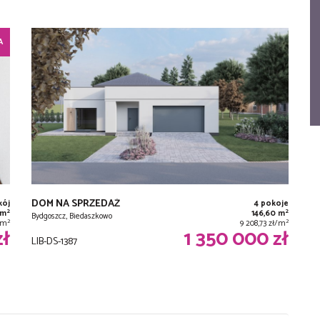
A
DOM NA SPRZEDAŻ
kój
4 pokoje
2
2
 m
146,60 m
Bydgoszcz, Biedaszkowo
2
2
/m
9 208,73 zł/m
zł
1 350 000 zł
LIB-DS-1387