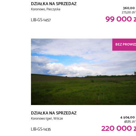
DZIAŁKA NA SPRZEDAŻ
360,00
Koronowo, Pieczyska
275,00 zł
99 000 
LIB-GS-1457
BEZ PROWIZJ
DZIAŁKA NA SPRZEDAŻ
4 504,00
Koronowo (gw), Wilcze
48,85 zł
220 000 
LIB-GS-1435