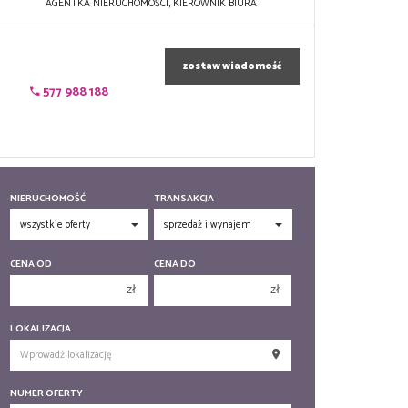
AGENTKA NIERUCHOMOŚCI, KIEROWNIK BIURA
zostaw wiadomość
577 988 188
NIERUCHOMOŚĆ
TRANSAKCJA
CENA OD
CENA DO
zł
zł
150 000 zł
150 000 zł
LOKALIZACJA
200 000 zł
200 000 zł
250 000 zł
250 000 zł
NUMER OFERTY
300 000 zł
300 000 zł