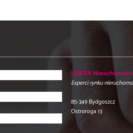
LIBERA Nieruchomości
Experci rynku nieruchomo
​85-349 Bydgoszcz
Ostroroga 13