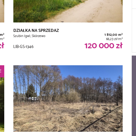
DZIAŁKA NA SPRZEDAŻ
2
2
 m
1 812,00 m
Szubin (gw), Skórzewo
2
2
ł/m
66,23 zł/m
zł
120 000 zł
LIB-GS-1346
Ć