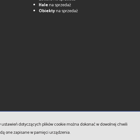
Hale
na sprzedaż
Obiekty
na sprzedaż
Strona główna
Notatnik
Kontakt
ny ustawień dotyczących plików cookie można dokonać w dowolnej chwili
będą one zapisane w pamięci urządzenia.