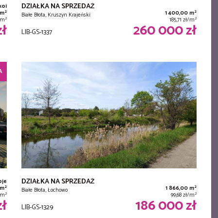
DZIAŁKA NA SPRZEDAŻ
koi
2
2
 m
1 400,00 m
Białe Błota, Kruszyn Krajeński
2
2
ł/m
185,71 zł/m
zł
260 000 zł
LIB-GS-1337
A
DZIAŁKA NA SPRZEDAŻ
oje
2
2
 m
1 866,00 m
Białe Błota, Łochowo
2
2
/m
99,68 zł/m
zł
186 000 zł
LIB-GS-1329