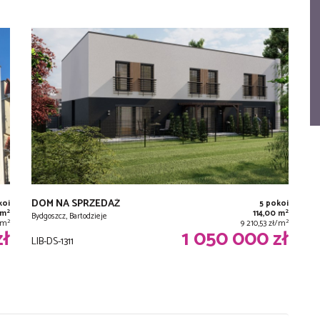
DOM NA SPRZEDAŻ
koi
5 pokoi
2
2
 m
114,00 m
Bydgoszcz, Bartodzieje
2
2
ł/m
9 210,53 zł/m
zł
1 050 000 zł
LIB-DS-1311