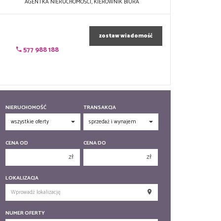
AGENTKA NIERUCHOMOŚCI, KIEROWNIK BIURA
zostaw wiadomość
577 988 188
NIERUCHOMOŚĆ
TRANSAKCJA
CENA OD
CENA DO
zł
zł
150 000 zł
150 000 zł
LOKALIZACJA
200 000 zł
200 000 zł
250 000 zł
250 000 zł
NUMER OFERTY
300 000 zł
300 000 zł