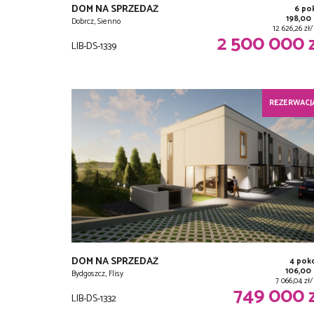
DOM NA SPRZEDAŻ
6 po
198,00
Dobrcz, Sienno
12 626,26 z
2 500 000 
LIB-DS-1339
REZERWACJ
DOM NA SPRZEDAŻ
4 pok
106,00
Bydgoszcz, Flisy
7 066,04 zł
749 000 
LIB-DS-1332