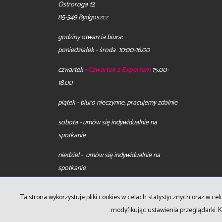
Ostroroga 13,
85-349 Bydgoszcz
godziny otwarcia biura:
poniedziałek - środa 10:00-16:00
czwartek -
Czwartek z Expertem
15.00-
18.00
piątek - biuro nieczynne, pracujemy zdalnie
sobota - umów się indywidualnie na
spotkanie
niedziel - umów się indywidualnie na
spotkanie
Ta strona wykorzystuje pliki cookies w celach statystycznych oraz w 
modyfikując ustawienia przeglądarki. K