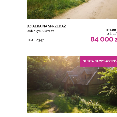
DZIAŁKA NA SPRZEDAŻ
878,00
Szubin (gw), Skórzewo
95,67 z
84 000 
LIB-GS-1347
OFERTA NA WYŁĄCZNOŚ