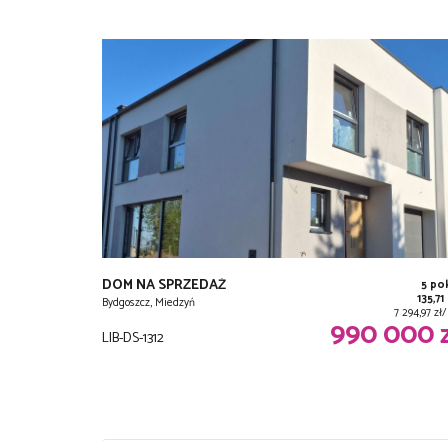
DOM NA SPRZEDAŻ
5 po
135,71
Bydgoszcz, Miedzyń
7 294,97 z
990 000 
LIB-DS-1312