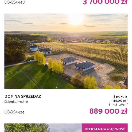
3 700 000 zł
LIB-GS-1448
DOM NA SPRZEDAŻ
3 pokoje
2
144,00 m
Sicienko, Mochle
2
6 173,61 zł/m
889 000 zł
LIB-DS-1424
OFERTA NA WYŁĄCZNOŚĆ