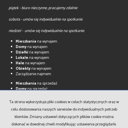
piątek - biuro nieczynne, pracujemy zdalnie
sobota - umów się indywidualnie na spotkanie
niedziel - umów się indywidualnie na spotkanie
Mieszkania
na wynajem
Domy
na wynajem
Działki
na wynajem
Lokale
na wynajem
Hale
na wynajem
Obiekty
na wynajem
Zarządzanie najmem
Mieszkania
na sprzedaż
Domy
na sprzedaż
Działki
na sprzedaż
Lokale
na sprzedaż
Ta strona wykorzystuje pliki cookies w celach statystycznych oraz w
Hale
na sprzedaż
celu dostosowania naszych serwisów do indywidualnych potrzeb
Obiekty
na sprzedaż
klientów. Zmiany ustawień dotyczących plików cookie można
Strona główna
Notatnik
Kontakt
dokonać w dowolnej chwili modyfikując ustawienia przeglądarki.