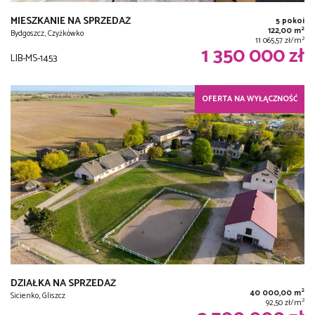
MIESZKANIE NA SPRZEDAŻ
5 pokoi
2
122,00 m
Bydgoszcz, Czyżkówko
2
11 065,57 zł/m
1 350 000 zł
LIB-MS-1453
OFERTA NA WYŁĄCZNOŚĆ
DZIAŁKA NA SPRZEDAŻ
2
40 000,00 m
Sicienko, Gliszcz
2
92,50 zł/m