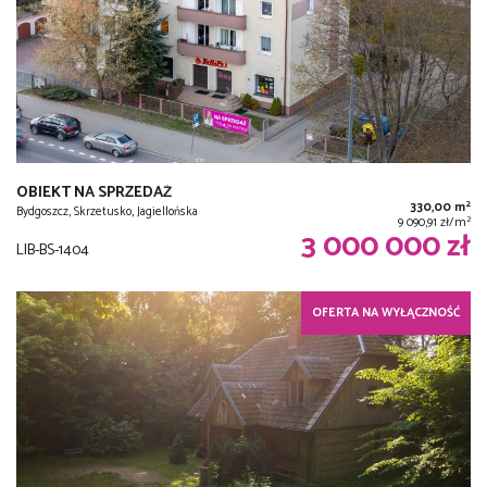
OBIEKT NA SPRZEDAŻ
2
330,00 m
Bydgoszcz, Skrzetusko, Jagiellońska
2
9 090,91 zł/m
3 000 000 zł
LIB-BS-1404
OFERTA NA WYŁĄCZNOŚĆ