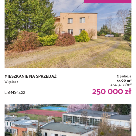
MIESZKANIE NA SPRZEDAŻ
2 pokoje
2
55,00 m
Więcbork
2
4 545,45 zł/m
250 000 zł
LIB-MS-1422