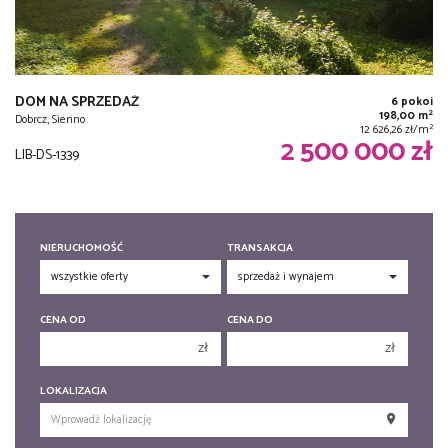
DOM NA SPRZEDAŻ
6 pokoi
2
198,00 m
Dobrcz, Sienno
2
12 626,26 zł/m
2 500 000 zł
LIB-DS-1339
NIERUCHOMOŚĆ
TRANSAKCJA
CENA OD
CENA DO
zł
zł
150 000 zł
150 000 zł
LOKALIZACJA
200 000 zł
200 000 zł
250 000 zł
250 000 zł