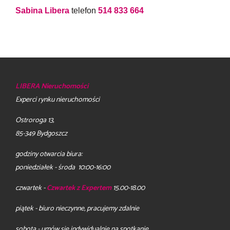
Sabina Libera
telefon
514 833 664
LIBERA Nieruchomości
Experci rynku nieruchomości
Ostroroga 13,
85-349 Bydgoszcz
godziny otwarcia biura:
poniedziałek - środa 10:00-16:00
czwartek -
Czwartek z Expertem
15.00-18.00
piątek - biuro nieczynne, pracujemy zdalnie
sobota - umów się indywidualnie na spotkanie