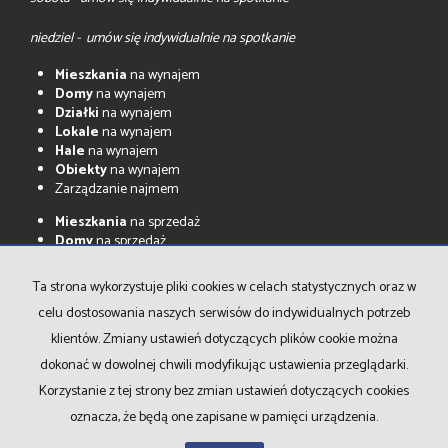
niedziel - umów się indywidualnie na spotkanie
Mieszkania
na wynajem
Domy
na wynajem
Działki
na wynajem
Lokale
na wynajem
Hale
na wynajem
Obiekty
na wynajem
Zarządzanie najmem
Mieszkania
na sprzedaż
Domy
na sprzedaż
Działki
na sprzedaż
Lokale
na sprzedaż
Ta strona wykorzystuje pliki cookies w celach statystycznych oraz w
Hale
na sprzedaż
celu dostosowania naszych serwisów do indywidualnych potrzeb
Obiekty
na sprzedaż
klientów. Zmiany ustawień dotyczących plików cookie można
Strona główna
Notatnik
Kontakt
dokonać w dowolnej chwili modyfikując ustawienia przeglądarki.
Korzystanie z tej strony bez zmian ustawień dotyczących cookies
oznacza, że będą one zapisane w pamięci urządzenia.
LIBERA Nieruchomości Sabina Libera
2026
Program dla biur