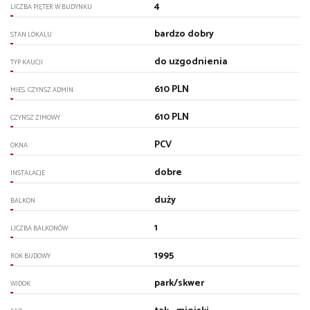
4
LICZBA PIĘTER W BUDYNKU
bardzo dobry
STAN LOKALU
do uzgodnienia
TYP KAUCJI
610 PLN
MIES. CZYNSZ ADMIN.
610 PLN
CZYNSZ ZIMOWY
PCV
OKNA
dobre
INSTALACJE
duży
BALKON
1
LICZBA BALKONÓW
1995
ROK BUDOWY
park/skwer
WIDOK