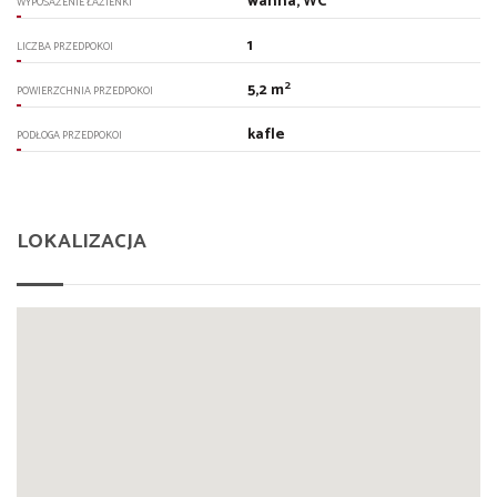
wanna, WC
WYPOSAŻENIE ŁAZIENKI
1
LICZBA PRZEDPOKOI
2
5,2 m
POWIERZCHNIA PRZEDPOKOI
kafle
PODŁOGA PRZEDPOKOI
LOKALIZACJA