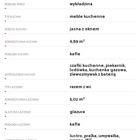
wykładzina
PODŁOGI POKOI
meble kuchenne
TYP KUCHNI
jasna z oknem
RODZAJ KUCHNI
2
6,89 m
POWIERZCHNIA KUCHNI
kafle
PODŁOGA KUCHNI
szafki kuchenne, piekarnik,
lodówka, kuchenka gazowa,
zlewozmywak z baterią
WYPOSAŻENIE KUCHNI
razem z wc
TYP ŁAZIENKI
2
5,02 m
POWIERZCHNIA ŁAZIENKI
glazura
GLAZURA ŁAZIENKI
kafle
PODŁOGA ŁAZIENKI
lustro, pralka, umywalka,