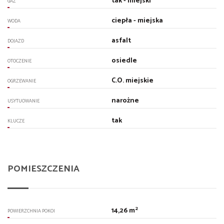
tak - miejski
GAZ
ciepła - miejska
WODA
asfalt
DOJAZD
osiedle
OTOCZENIE
C.O. miejskie
OGRZEWANIE
narożne
USYTUOWANIE
tak
KLUCZE
POMIESZCZENIA
2
14,26 m
POWIERZCHNIA POKOI