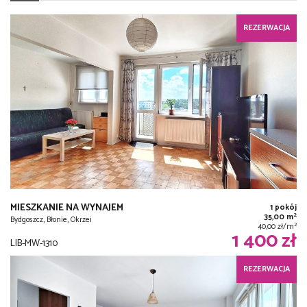
REZERWACJA
MIESZKANIE NA WYNAJEM
1 pokój
2
35,00 m
Bydgoszcz, Błonie, Okrzei
2
40,00 zł/m
1 400 zł
LIB-MW-1310
REZERWACJA