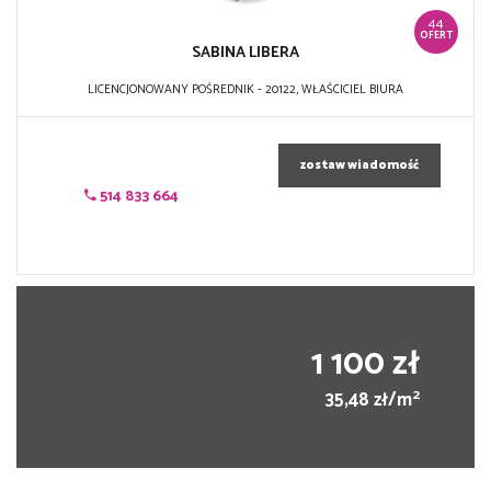
44
OFERT
SABINA LIBERA
LICENCJONOWANY POŚREDNIK - 20122, WŁAŚCICIEL BIURA
zostaw wiadomość
514 833 664
1 100 zł
2
35,48 zł/m