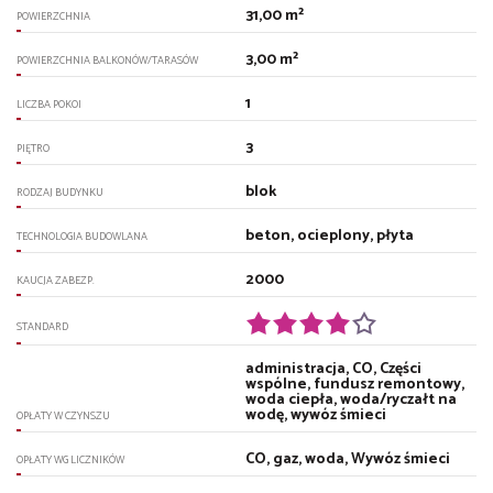
31,00 m²
POWIERZCHNIA
3,00 m²
POWIERZCHNIA BALKONÓW/TARASÓW
1
LICZBA POKOI
3
PIĘTRO
blok
RODZAJ BUDYNKU
beton, ocieplony, płyta
TECHNOLOGIA BUDOWLANA
2000
KAUCJA ZABEZP.
STANDARD
administracja, CO, Części
wspólne, fundusz remontowy,
woda ciepła, woda/ryczałt na
wodę, wywóz śmieci
OPŁATY W CZYNSZU
CO, gaz, woda, Wywóz śmieci
OPŁATY WG LICZNIKÓW