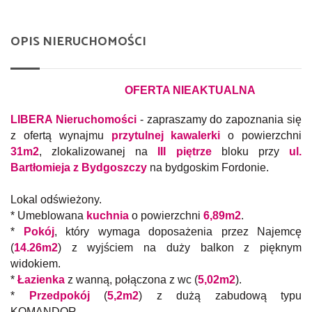
OPIS NIERUCHOMOŚCI
OFERTA NIEAKTUALNA
LIBERA Nieruchomości
- zapraszamy do zapoznania się
z ofertą wynajmu
przytulnej kawalerki
o powierzchni
31m2
, zlokalizowanej na
III piętrze
bloku przy
ul.
Bartłomieja z Bydgoszczy
na bydgoskim Fordonie.
Lokal odświeżony.
* Umeblowana
kuchnia
o powierzchni
6,89m2
.
*
Pokój
, który wymaga doposażenia przez Najemcę
(
14.26m2
) z wyjściem na duży balkon z pięknym
widokiem.
*
Łazienka
z wanną, połączona z wc (
5,02m2
).
*
Przedpokój
(
5,2m2
)
z dużą zabudową typu
KOMANDOR.