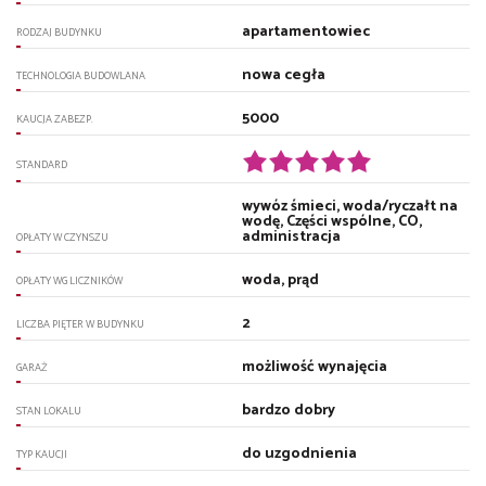
apartamentowiec
RODZAJ BUDYNKU
nowa cegła
TECHNOLOGIA BUDOWLANA
5000
KAUCJA ZABEZP.
STANDARD
wywóz śmieci, woda/ryczałt na
wodę, Części wspólne, CO,
administracja
OPŁATY W CZYNSZU
woda, prąd
OPŁATY WG LICZNIKÓW
2
LICZBA PIĘTER W BUDYNKU
możliwość wynajęcia
GARAŻ
bardzo dobry
STAN LOKALU
do uzgodnienia
TYP KAUCJI