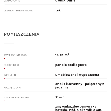
dwustronne
USYTUOWANIE
tak
DRZWI ANTYWŁAMANIOWE
POMIESZCZENIA
2
16, 12 m
POWIERZCHNIA POKOI
panele podłogowe
PODŁOGI POKOI
umeblowana i wyposażona
TYP KUCHNI
aneks kuchenny - połączony z
jadalnią
RODZAJ KUCHNI
2
21 m
POWIERZCHNIA KUCHNI
zmywarka, zlewozmywak z
baterią, stół, piekarnik, okap,