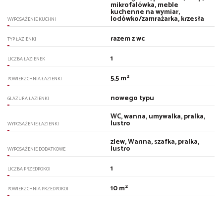
mikrofalówka, meble
kuchenne na wymiar,
lodówko/zamrażarka, krzesła
WYPOSAŻENIE KUCHNI
razem z wc
TYP ŁAZIENKI
1
LICZBA ŁAZIENEK
2
5,5 m
POWIERZCHNIA ŁAZIENKI
nowego typu
GLAZURA ŁAZIENKI
WC, wanna, umywalka, pralka,
lustro
WYPOSAŻENIE ŁAZIENKI
zlew, Wanna, szafka, pralka,
lustro
WYPOSAŻENIE DODATKOWE
1
LICZBA PRZEDPOKOI
2
10 m
POWIERZCHNIA PRZEDPOKOI