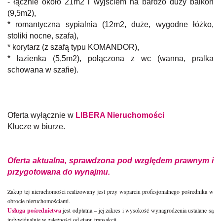
- łącznie około 21m2 i wyjściem na bardzo duży balkon
(9,5m2),
* romantyczna sypialnia (12m2, duże, wygodne łóżko,
stoliki nocne, szafa),
* korytarz (z szafą typu KOMANDOR),
* łazienka (5,5m2), połączona z wc (wanna, pralka
schowana w szafie).
Oferta wyłącznie w
LIBERA Nieruchomości
Klucze w biurze.
Oferta aktualna, sprawdzona pod względem prawnym i
przygotowana do wynajmu.
Zakup tej nieruchomości realizowany jest przy wsparciu profesjonalnego pośrednika w
obrocie nieruchomościami.
Usługa pośrednictwa
jest odpłatna – jej zakres i wysokość wynagrodzenia ustalane są
indywidualnie w zależności od etapu transakcji.