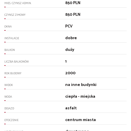
850 PLN
MIES. CZYNSZ ADMIN.
850 PLN
CZYNSZ ZIMOWY
PCV
OKNA
dobre
INSTALACJE
duży
BALKON
1
LICZBA BALKONÓW
2000
ROK BUDOWY
na inne budynki
WIDOK
ciepła - miejska
WODA
asfalt
DOJAZD
centrum miasta
OTOCZENIE