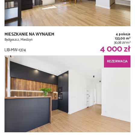
MIESZKANIE NA WYNAJEM
4 pokoje
2
133,00 m
Bydgoszcz, Miedzyń
2
30,08 zł/m
4 000 zł
LIB-MW-1374
REZERWACJA