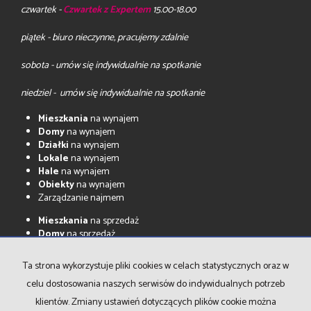
czwartek -
Czwartek z Expertem
15.00-18.00
piątek - biuro nieczynne, pracujemy zdalnie
sobota - umów się indywidualnie na spotkanie
niedziel - umów się indywidualnie na spotkanie
Mieszkania
na wynajem
Domy
na wynajem
Działki
na wynajem
Lokale
na wynajem
Hale
na wynajem
Obiekty
na wynajem
Zarządzanie najmem
Mieszkania
na sprzedaż
Domy
na sprzedaż
Działki
na sprzedaż
Lokale
na sprzedaż
Ta strona wykorzystuje pliki cookies w celach statystycznych oraz w
Hale
na sprzedaż
celu dostosowania naszych serwisów do indywidualnych potrzeb
Obiekty
na sprzedaż
klientów. Zmiany ustawień dotyczących plików cookie można