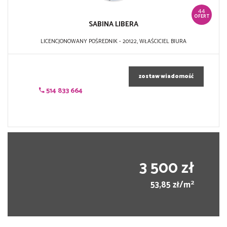
44
OFERT
SABINA LIBERA
LICENCJONOWANY POŚREDNIK - 20122, WŁAŚCICIEL BIURA
zostaw wiadomość
514 833 664
3 500 zł
2
53,85 zł/m