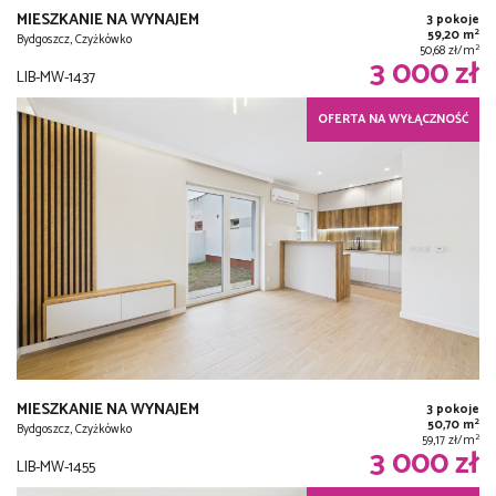
MIESZKANIE NA WYNAJEM
3 pokoje
2
59,20 m
Bydgoszcz, Czyżkówko
2
50,68 zł/m
3 000 zł
LIB-MW-1437
OFERTA NA WYŁĄCZNOŚĆ
MIESZKANIE NA WYNAJEM
3 pokoje
2
50,70 m
Bydgoszcz, Czyżkówko
2
59,17 zł/m
3 000 zł
LIB-MW-1455