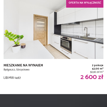
OFERTA NA WYŁĄCZNOŚĆ
MIESZKANIE NA WYNAJEM
2 pokoje
2
52,00 m
Bydgoszcz, Górzyskowo
2
50,00 zł/m
2 600 zł
LIB-MW-1467