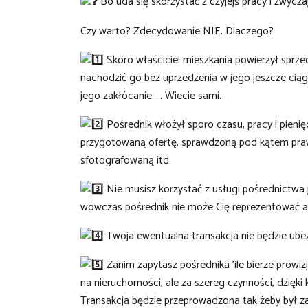
Bo uda się skorzystać z czyjejś pracy i zwyczaj
Czy warto? Zdecydowanie NIE. Dlaczego?
Skoro właściciel mieszkania powierzył sprzed
nachodzić go bez uprzedzenia w jego jeszcze ci
jego zakłócanie..... Wiecie sami.
Pośrednik włożył sporo czasu, pracy i pienię
przygotowaną ofertę, sprawdzoną pod kątem praw
sfotografowaną itd.
Nie musisz korzystać z usługi pośrednictwa je
wówczas pośrednik nie może Cię reprezentować 
Twoja ewentualna transakcja nie będzie ube
Zanim zapytasz pośrednika 'ile bierze prowizji
na nieruchomości, ale za szereg czynności, dzięk
Transakcja będzie przeprowadzona tak żeby był za