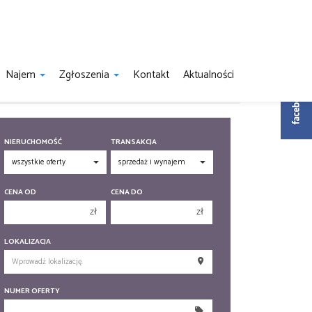
Najem
Zgłoszenia
Kontakt
Aktualności
NIERUCHOMOŚĆ
TRANSAKCJA
CENA OD
CENA DO
zł
zł
150 000 zł
150 000 zł
LOKALIZACJA
200 000 zł
200 000 zł
250 000 zł
250 000 zł
NUMER OFERTY
300 000 zł
300 000 zł