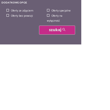
DODATKOWE OPCJE
Oferty ze zdjęciem
Oferty specjalne
Oferty bez prowizji
Oferty na
wyłączność
szukaj