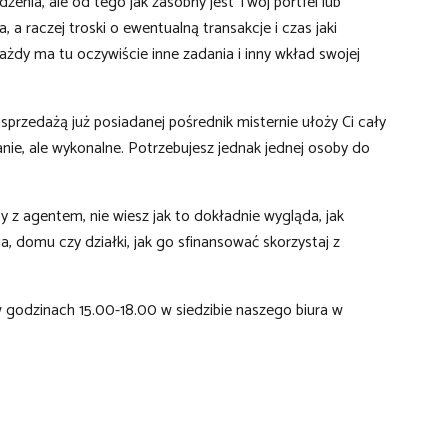
nia, ale od tego jak zasobny jest Twój portfel lub
a raczej troski o ewentualną transakcje i czas jaki
każdy ma tu oczywiście inne zadania i inny wkład swojej
sprzedażą już posiadanej pośrednik misternie ułoży Ci cały
nie, ale wykonalne. Potrzebujesz jednak jednej osoby do
y z agentem, nie wiesz jak to dokładnie wygląda, jak
, domu czy działki, jak go sfinansować skorzystaj z
 godzinach 15.00-18.00 w siedzibie naszego biura w