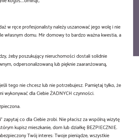
nie kogoś....ominąć.
aż w ręce profesjonalisty należy uszanować jego wolę i nie
ągle własnym domu. Mir domowy to bardzo ważna kwestia, a
dzy, żeby poszukujący nieruchomości dostali solidnie
nym, odpersonalizowaną lub pięknie zaaranżowaną,
śli tego nie chcesz lub nie potrzebujesz. Pamiętaj tylko, że
ani wykonywać dla Ciebie ŻADNYCH czynności.
zpieczona.
" zapytaj co dla Ciebie zrobi. Nie płacisz za wspólną wizytę
i którym kupisz mieszkanie, dom lub działkę BEZPIECZNIE.
bezpieczony Twój interes: Twoje pieniądze, wszystkie