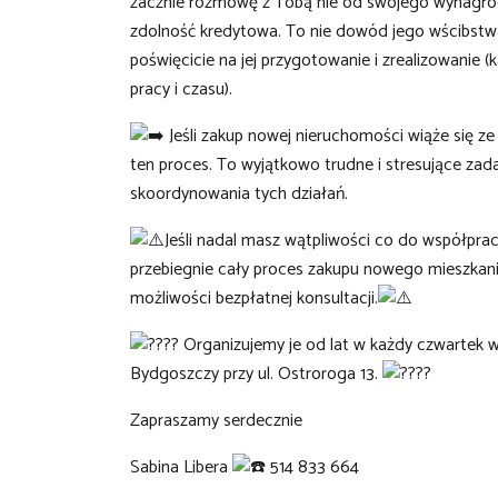
zacznie rozmowę z Tobą nie od swojego wynagrodze
zdolność kredytowa. To nie dowód jego wścibstwa, 
poświęcicie na jej przygotowanie i zrealizowanie (
pracy i czasu).
Jeśli zakup nowej nieruchomości wiąże się ze 
ten proces. To wyjątkowo trudne i stresujące zada
skoordynowania tych działań.
Jeśli nadal masz wątpliwości co do współprac
przebiegnie cały proces zakupu nowego mieszkania
możliwości bezpłatnej konsultacji.
Organizujemy je od lat w każdy czwartek w
Bydgoszczy przy ul. Ostroroga 13.
Zapraszamy serdecznie
Sabina Libera
514 833 664