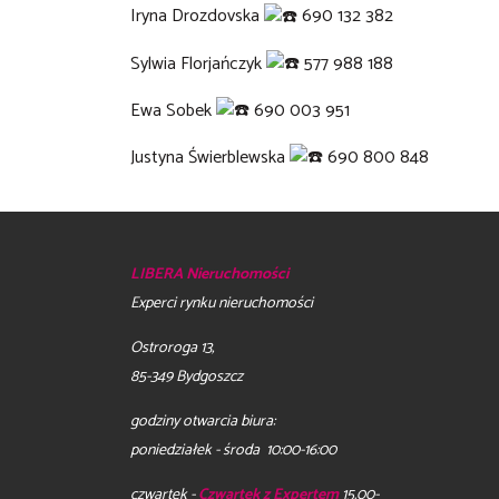
Iryna Drozdovska
690 132 382
Sylwia Florjańczyk
577 988 188
Ewa Sobek
690 003 951
Justyna Świerblewska
690 800 848
LIBERA Nieruchomości
Experci rynku nieruchomości
Ostroroga 13,
85-349 Bydgoszcz
godziny otwarcia biura:
poniedziałek - środa 10:00-16:00
czwartek -
Czwartek z Expertem
15.00-