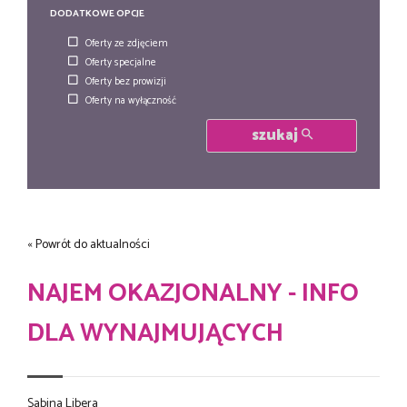
DODATKOWE OPCJE
Oferty ze zdjęciem
Oferty specjalne
Oferty bez prowizji
Oferty na wyłączność
szukaj
« Powrót do aktualności
NAJEM OKAZJONALNY - INFO
DLA WYNAJMUJĄCYCH
Sabina Libera