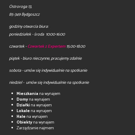
Ostroroga 13,
85-349 Bydgoszcz
godziny otwarcia biura:
poniedziałek - środa 10:00-16:00
czwartek -
Czwartek z Expertem
15.00-18.00
piątek - biuro nieczynne, pracujemy zdalnie
sobota - umów się indywidualnie na spotkanie
niedziel - umów się indywidualnie na spotkanie
Mieszkania
na wynajem
Domy
na wynajem
Działki
na wynajem
Lokale
na wynajem
Hale
na wynajem
Obiekty
na wynajem
Zarządzanie najmem