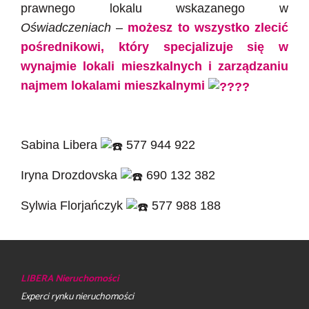
prawnego lokalu wskazanego w
Oświadczeniach
–
możesz to wszystko zlecić
pośrednikowi, który specjalizuje się w
wynajmie lokali mieszkalnych i zarządzaniu
najmem lokalami mieszkalnymi
Sabina Libera
577 944 922
Iryna Drozdovska
690 132 382
Sylwia Florjańczyk
577 988 188
LIBERA Nieruchomości
Experci rynku nieruchomości