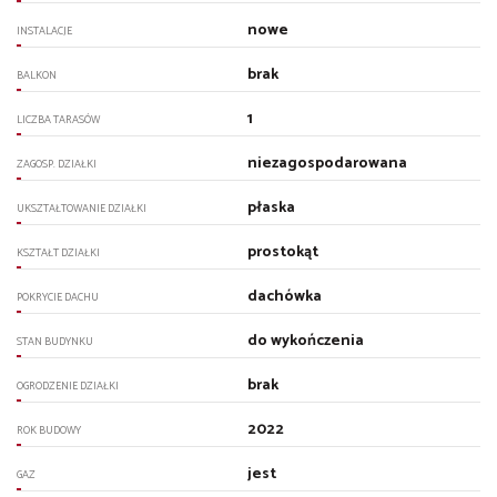
nowe
INSTALACJE
brak
BALKON
1
LICZBA TARASÓW
niezagospodarowana
ZAGOSP. DZIAŁKI
płaska
UKSZTAŁTOWANIE DZIAŁKI
prostokąt
KSZTAŁT DZIAŁKI
dachówka
POKRYCIE DACHU
do wykończenia
STAN BUDYNKU
brak
OGRODZENIE DZIAŁKI
2022
ROK BUDOWY
jest
GAZ