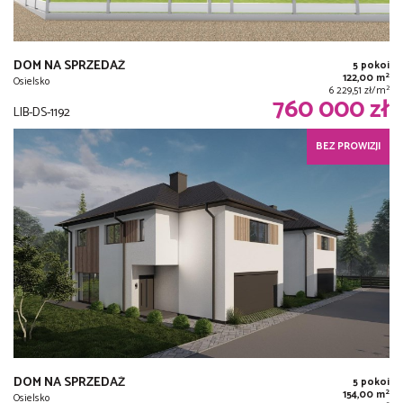
DOM NA SPRZEDAŻ
5 pokoi
2
122,00 m
Osielsko
2
6 229,51 zł/m
760 000 zł
LIB-DS-1192
BEZ PROWIZJI
DOM NA SPRZEDAŻ
5 pokoi
2
154,00 m
Osielsko