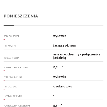
POMIESZCZENIA
wylewka
PODŁOGI POKOI
jasna z oknem
TYP KUCHNI
aneks kuchenny - połączony z
jadalnią
RODZAJ KUCHNI
2
8,2 m
POWIERZCHNIA KUCHNI
wylewka
PODŁOGA KUCHNI
osobno z wc
TYP ŁAZIENKI
1
LICZBA ŁAZIENEK
2
5,1 m
POWIERZCHNIA ŁAZIENKI