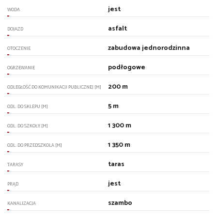
jest
WODA
asfalt
DOJAZD
zabudowa jednorodzinna
OTOCZENIE
podłogowe
OGRZEWANIE
200 m
ODLEGŁOŚĆ DO KOMUNIKACJI PUBLICZNEJ [M]
5 m
ODL. DO SKLEPU [M]
1 300 m
ODL. DO SZKOŁY [M]
1 350 m
ODL. DO PRZEDSZKOLA [M]
taras
TARASY
jest
PRĄD
szambo
KANALIZACJA