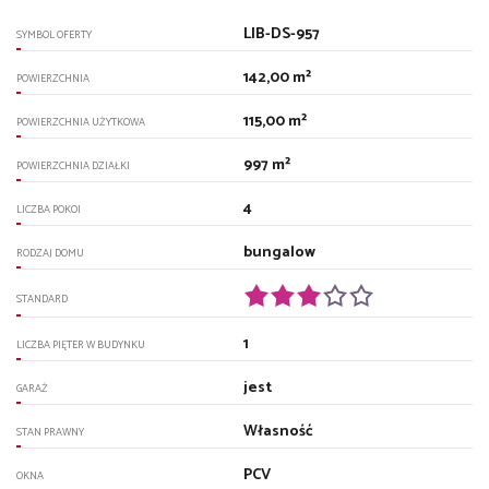
LIB-DS-957
SYMBOL OFERTY
142,00 m²
POWIERZCHNIA
115,00 m²
POWIERZCHNIA UŻYTKOWA
997 m²
POWIERZCHNIA DZIAŁKI
4
LICZBA POKOI
bungalow
RODZAJ DOMU
STANDARD
1
LICZBA PIĘTER W BUDYNKU
jest
GARAŻ
Własność
STAN PRAWNY
PCV
OKNA