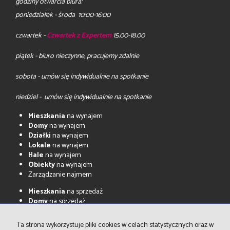
godziny otwarcia biura:
poniedziałek - środa 10:00-16:00
czwartek -
Czwartek z Expertem
15.00-18.00
piątek - biuro nieczynne, pracujemy zdalnie
sobota - umów się indywidualnie na spotkanie
niedziel - umów się indywidualnie na spotkanie
Mieszkania
na wynajem
Domy
na wynajem
Działki
na wynajem
Lokale
na wynajem
Hale
na wynajem
Obiekty
na wynajem
Zarządzanie najmem
Mieszkania
na sprzedaż
Domy
na sprzedaż
Działki
na sprzedaż
Lokale
na sprzedaż
Ta strona wykorzystuje pliki cookies w celach statystycznych oraz w