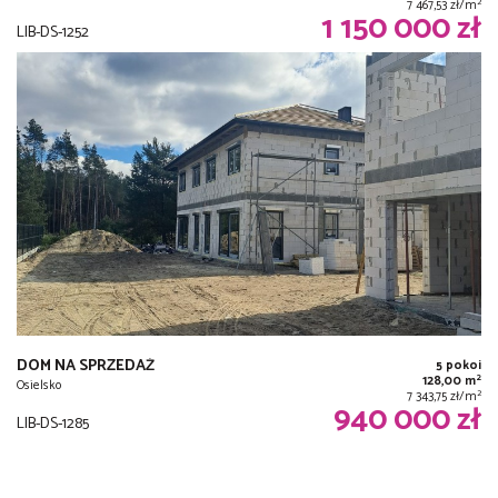
2
7 467,53 zł/m
1 150 000 zł
LIB-DS-1252
DOM NA SPRZEDAŻ
5 pokoi
2
128,00 m
Osielsko
2
7 343,75 zł/m
940 000 zł
LIB-DS-1285