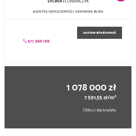
SYLWIA
FLORJAŃCZYK
AGENTKA NIERUCHOMOŚCI, KIEROWNIK BIURA
zostaw wiadomość
577 988 188
1 078 000 zł
2
7 591,55 zł/m
Oblicz ratę kredytu