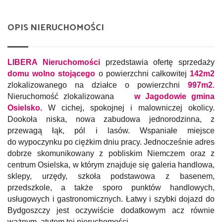
OPIS NIERUCHOMOŚCI
LIBERA Nieruchomości
przedstawia ofertę sprzedaży
domu wolno stojącego
o powierzchni całkowitej
142m2
zlokalizowanego na działce o powierzchni
997m2
.
Nieruchomość zlokalizowana
w Jagodowie gmina
Osielsko.
W
cichej, spokojnej i malowniczej okolicy.
Dookoła niska, nowa zabudowa jednorodzinna, z
przewagą łąk, pól i lasów. Wspaniałe miejsce
do wypoczynku po ciężkim dniu pracy. Jednocześnie adres
dobrze skomunikowany z pobliskim Niemczem oraz z
centrum Osielska, w którym znajduje się galeria handlowa,
sklepy, urzędy, szkoła podstawowa z basenem,
przedszkole, a także sporo punktów handlowych,
usługowych i gastronomicznych. Łatwy i szybki dojazd do
Bydgoszczy jest oczywiście dodatkowym acz równie
ważnym atutem tej nieruchomości. .