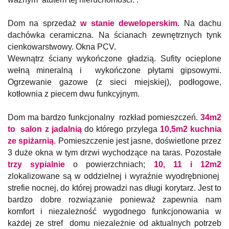
Dom na sprzedaż
w stanie deweloperskim.
N
a dachu
dachówka ceramiczna. Na ścianach zewnętrznych tynk
cienkowarstwowy. Okna PCV.
Wewnątrz ściany wykończone gładzią. Sufity ocieplone
wełną mineralną i wykończone płytami gipsowymi.
Ogrzewanie gazowe (z sieci miejskiej), podłogowe,
kotłownia z piecem dwu funkcyjnym.
Dom ma bardzo funkcjonalny rozkład pomieszczeń.
34m2
to salon z jadalnią
do którego przylega
10,5m2 kuchnia
ze spiżarnią
. Pomieszczenie jest jasne, doświetlone przez
3 duże okna w tym drzwi wychodzące na taras. Pozostałe
trzy sypialnie
o powierzchniach;
10, 11 i 12m2
zlokalizowane są w oddzielnej i wyraźnie wyodrębnionej
strefie nocnej, do której prowadzi nas długi korytarz. Jest to
bardzo dobre rozwiązanie ponieważ zapewnia nam
komfort i niezależność wygodnego funkcjonowania w
każdej ze stref domu niezależnie od aktualnych potrzeb