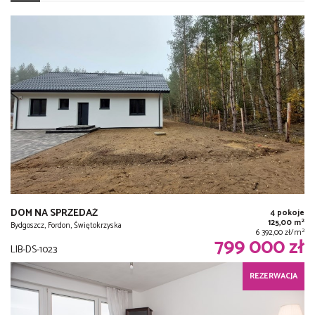
DOM NA SPRZEDAŻ
4 pokoje
2
125,00 m
Bydgoszcz, Fordon, Świętokrzyska
2
6 392,00 zł/m
799 000 zł
LIB-DS-1023
REZERWACJA