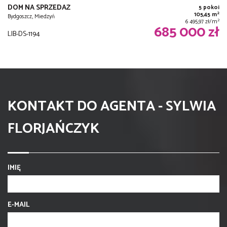
DOM NA SPRZEDAŻ
5 pokoi
2
105,45 m
Bydgoszcz, Miedzyń
2
6 495,97 zł/m
685 000 zł
LIB-DS-1194
KONTAKT DO AGENTA - SYLWIA
FLORJAŃCZYK
IMIĘ
E-MAIL