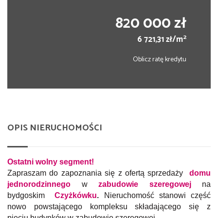
820 000 zł
2
6 721,31 zł/m
Oblicz ratę kredytu
OPIS NIERUCHOMOŚCI
Ostatni wolny segment!
Zapraszam do zapoznania się z ofertą sprzedaży
domu
jednorodzinnego
w
zabudowie szeregowej
na
bydgoskim
Czyżkówku
.
Nieruchomość stanowi część
nowo powstającego kompleksu składającego się z
pięciu budynków w zabudowie szeregowej.