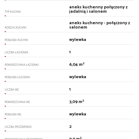
aneks kuchenny połączony z
jadalnią i salonem
TYP KUCHNI
aneks kuchenny - połączony z
salonem
RODZAJ KUCHNI
wylewka
PODŁOGA KUCHNI
1
LICZBA ŁAZIENEK
2
6,04 m
POWIERZCHNIA ŁAZIENKI
wylewka
PODŁOGA ŁAZIENKI
1
LICZBA WC
2
3,09 m
POWIERZCHNIA WC
wylewka
PODŁOGA WC
2
LICZBA PRZEDPOKOI
2