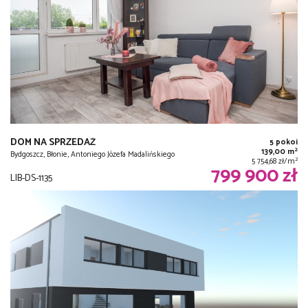
DOM NA SPRZEDAŻ
5 pokoi
2
139,00 m
Bydgoszcz, Błonie, Antoniego Józefa Madalińskiego
2
5 754,68 zł/m
799 900 zł
LIB-DS-1135