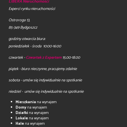
LIBERA Nieruchomości
Experci rynku nieruchomości
Ostroroga 13,
85-349 Bydgoszcz
godziny otwarcia biura:
poniedziałek - środa 10:00-16:00
czwartek -
Czwartek z Expertem
15.00-18.00
piątek - biuro nieczynne, pracujemy zdalnie
sobota - umów się indywidualnie na spotkanie
niedziel - umów się indywidualnie na spotkanie
Mieszkania
na wynajem
Domy
na wynajem
Działki
na wynajem
Lokale
na wynajem
Hale
na wynajem