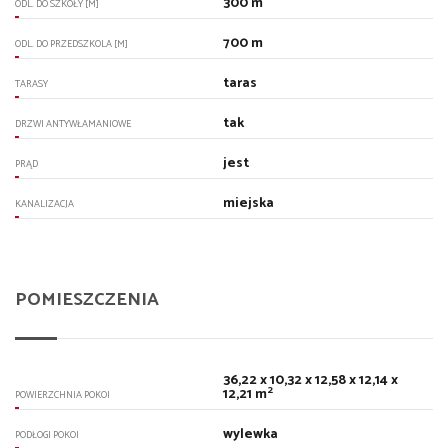
300 m
ODL. DO SZKOŁY [M]
700 m
ODL. DO PRZEDSZKOLA [M]
taras
TARASY
tak
DRZWI ANTYWŁAMANIOWE
jest
PRĄD
miejska
KANALIZACJA
POMIESZCZENIA
36,22 x 10,32 x 12,58 x 12,14 x
2
12,21 m
POWIERZCHNIA POKOI
wylewka
PODŁOGI POKOI