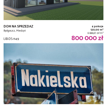
DOM NA SPRZEDAŻ
4 pokoje
2
120,00 m
Bydgoszcz, Miedzyń
2
6 666,67 zł/m
800 000 zł
LIB-DS-1149