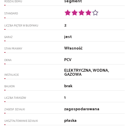
segment
RODZAJ DOMU
STANDARD
2
LICZBA PIĘTER W BUDYNKU
jest
GARAŻ
Własność
STAN PRAWNY
PCV
OKNA
ELEKTRYCZNA, WODNA,
GAZOWA
INSTALACJE
brak
BALKON
1
LICZBA TARASÓW
zagospodarowana
ZAGOSP. DZIAŁKI
płaska
UKSZTAŁTOWANIE DZIAŁKI