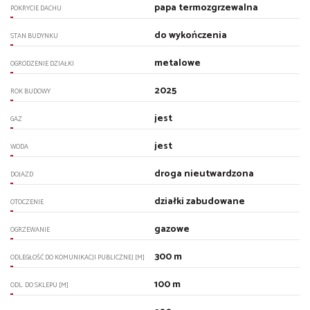
papa termozgrzewalna
POKRYCIE DACHU
do wykończenia
STAN BUDYNKU
metalowe
OGRODZENIE DZIAŁKI
2025
ROK BUDOWY
jest
GAZ
jest
WODA
droga nieutwardzona
DOJAZD
działki zabudowane
OTOCZENIE
gazowe
OGRZEWANIE
300 m
ODLEGŁOŚĆ DO KOMUNIKACJI PUBLICZNEJ [M]
100 m
ODL. DO SKLEPU [M]