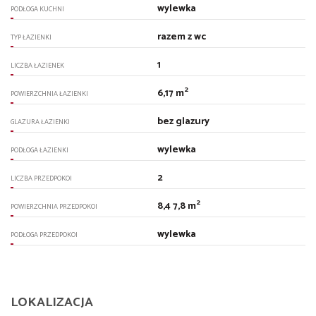
wylewka
PODŁOGA KUCHNI
razem z wc
TYP ŁAZIENKI
1
LICZBA ŁAZIENEK
2
6,17 m
POWIERZCHNIA ŁAZIENKI
bez glazury
GLAZURA ŁAZIENKI
wylewka
PODŁOGA ŁAZIENKI
2
LICZBA PRZEDPOKOI
2
8,4 7,8 m
POWIERZCHNIA PRZEDPOKOI
wylewka
PODŁOGA PRZEDPOKOI
LOKALIZACJA