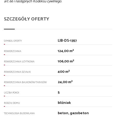
art. 66 i następnych Kodeksu cywilnego.
SZCZEGÓŁY OFERTY
LIB-DS-1357
SYMBOL OFERTY
124,00 m²
POWIERZCHNIA
106,00 m²
POWIERZCHNIA UŻYTKOWA
400 m²
POWIERZCHNIA DZIAŁKI
24,00 m²
POWIERZCHNIA BALKONÓW/TARASÓW
5
LICZBA POKOI
bliźniak
RODZAJ DOMU
beton, gazobeton
TECHNOLOGIA BUDOWLANA