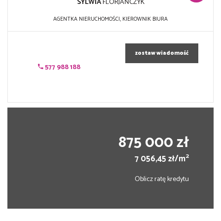
SYLWIA
FLORJAŃCZYK
AGENTKA NIERUCHOMOŚCI, KIEROWNIK BIURA
zostaw wiadomość
577 988 188
875 000 zł
2
7 056,45 zł/m
Oblicz ratę kredytu