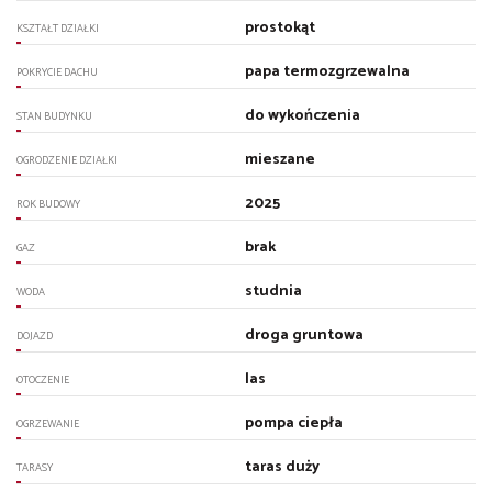
prostokąt
KSZTAŁT DZIAŁKI
papa termozgrzewalna
POKRYCIE DACHU
do wykończenia
STAN BUDYNKU
mieszane
OGRODZENIE DZIAŁKI
2025
ROK BUDOWY
brak
GAZ
studnia
WODA
droga gruntowa
DOJAZD
las
OTOCZENIE
pompa ciepła
OGRZEWANIE
taras duży
TARASY