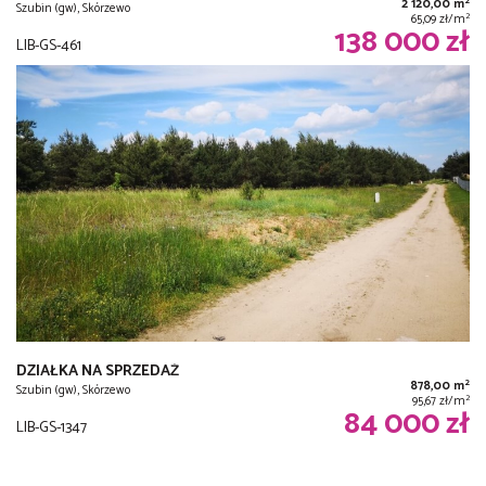
2
2 120,00 m
Szubin (gw), Skórzewo
2
65,09 zł/m
138 000 zł
LIB-GS-461
DZIAŁKA NA SPRZEDAŻ
2
878,00 m
Szubin (gw), Skórzewo
2
95,67 zł/m
84 000 zł
LIB-GS-1347