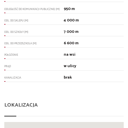
950 m
ODLEGŁOŚĆ DO KOMUNIKACJI PUBLICZNEJ [M]
4 000 m
ODL. DO SKLEPU [M]
7 000 m
ODL. DO SZKOŁY [M]
6 600 m
ODL. DO PRZEDSZKOLA [M]
na wsi
POŁOŻENIE
w ulicy
PRĄD
brak
KANALIZACJA
LOKALIZACJA