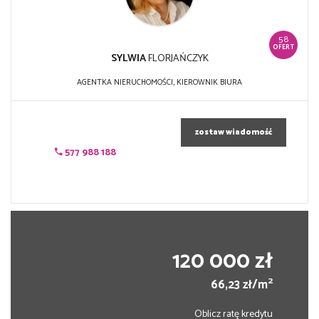
58
OFERT
SYLWIA
FLORJAŃCZYK
AGENTKA NIERUCHOMOŚCI, KIEROWNIK BIURA
zostaw wiadomość
577 988 188
120 000 zł
2
66,23 zł/m
Oblicz ratę kredytu