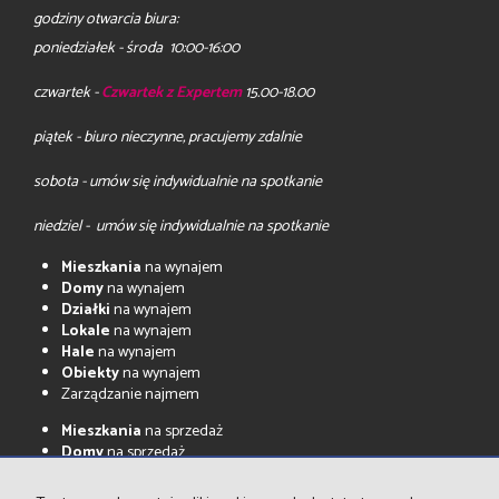
godziny otwarcia biura:
poniedziałek - środa 10:00-16:00
czwartek -
Czwartek z Expertem
15.00-18.00
piątek - biuro nieczynne, pracujemy zdalnie
sobota - umów się indywidualnie na spotkanie
niedziel - umów się indywidualnie na spotkanie
Mieszkania
na wynajem
Domy
na wynajem
Działki
na wynajem
Lokale
na wynajem
Hale
na wynajem
Obiekty
na wynajem
Zarządzanie najmem
Mieszkania
na sprzedaż
Domy
na sprzedaż
Działki
na sprzedaż
Lokale
na sprzedaż