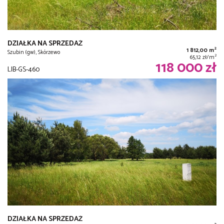
DZIAŁKA NA SPRZEDAŻ
2
1 812,00 m
Szubin (gw), Skórzewo
2
65,12 zł/m
118 000 zł
LIB-GS-460
DZIAŁKA NA SPRZEDAŻ