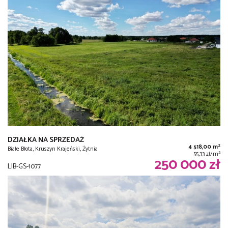
DZIAŁKA NA SPRZEDAŻ
2
4 518,00 m
Białe Błota, Kruszyn Krajeński, Żytnia
2
55,33 zł/m
250 000 zł
LIB-GS-1077