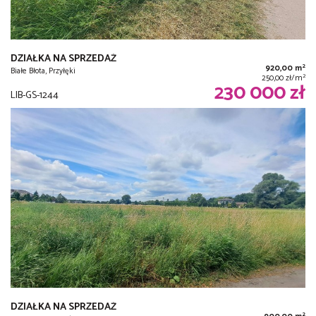
DZIAŁKA NA SPRZEDAŻ
2
920,00 m
Białe Błota, Przyłęki
2
250,00 zł/m
230 000 zł
LIB-GS-1244
DZIAŁKA NA SPRZEDAŻ
2