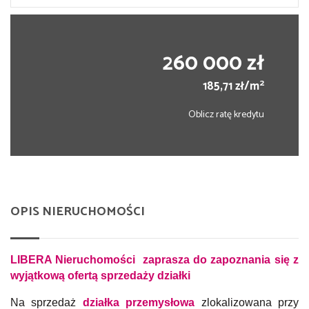
260 000 zł
2
185,71 zł/m
Oblicz ratę kredytu
OPIS NIERUCHOMOŚCI
LIBERA Nieruchomości
zaprasza do zapoznania się z
wyjątkową ofertą sprzedaży działki
Na sprzedaż
działka przemysłowa
zlokalizowana przy