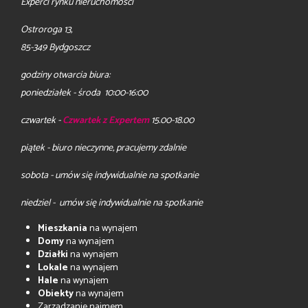
Experci rynku nieruchomości
Ostroroga 13,
85-349 Bydgoszcz
godziny otwarcia biura:
poniedziałek - środa 10:00-16:00
czwartek -
Czwartek z Expertem
15.00-18.00
piątek - biuro nieczynne, pracujemy zdalnie
sobota - umów się indywidualnie na spotkanie
niedziel - umów się indywidualnie na spotkanie
Mieszkania
na wynajem
Domy
na wynajem
Działki
na wynajem
Lokale
na wynajem
Hale
na wynajem
Obiekty
na wynajem
Zarządzanie najmem