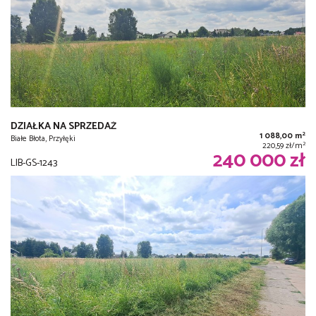
DZIAŁKA NA SPRZEDAŻ
2
1 088,00 m
Białe Błota, Przyłęki
2
220,59 zł/m
240 000 zł
LIB-GS-1243