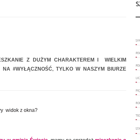
S
SY
PO
IESZKANIE Z DUŻYM CHARAKTEREM I
WIELKIM
PO
 NA #WYŁĄCZNOŚĆ, TYLKO W NASZYM BIURZE
LI
PI
RO
wy widok z okna?
TE
ST