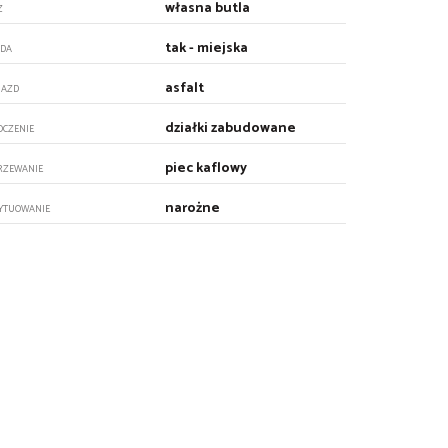
własna butla
Z
tak - miejska
DA
asfalt
JAZD
działki zabudowane
OCZENIE
piec kaflowy
RZEWANIE
narożne
YTUOWANIE