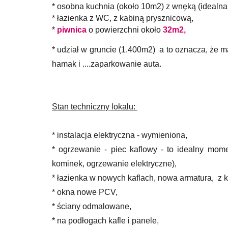
* osobna kuchnia (około 10m2) z wnęką (idealna 
* łazienka z WC, z kabiną prysznicową,
*
piwnica
o powierzchni około
32m2,
* udział w gruncie (1.400m2)
a to oznacza, że m
hamak i ....zaparkowanie auta.
Stan techniczny lokalu:
* instalacja elektryczna - wymieniona,
* ogrzewanie - piec kaflowy - to idealny mom
kominek, ogrzewanie elektryczne),
* łazienka w nowych kaflach, nowa armatura, z 
* okna nowe PCV,
* ściany odmalowane,
* na podłogach kafle i panele,