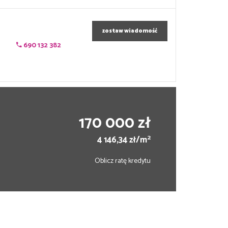
zostaw wiadomość
690 132 382
170 000 zł
2
4 146,34 zł/m
Oblicz ratę kredytu