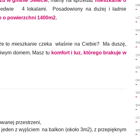
zu w gminie Świecie
, mamy na sprzedaż
mieszkanie o
OP
ledwie 4 lokalami. Posadowiony na dużej i ładnie
ce o powierzchni 1400m2
.
LI
GA
PI
że to mieszkanie czeka właśnie na Ciebie? Ma duszę,
wdziwym domem. Masz tu
komfort i luz, którego brakuje w
ST
ST
OK
IN
BA
LI
wanej przestrzeni,
m jeden z wyjściem na balkon (około 3m2), z przepięknym
WI