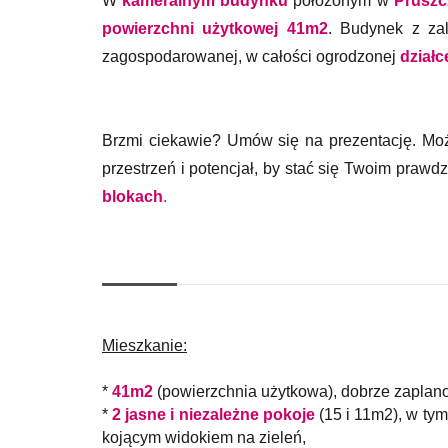
W
kameralnym budynku
położonym w
Pruszc
powierzchni użytkowej 41m2
. Budynek z za
zagospodarowanej, w całości ogrodzonej
dział
Brzmi ciekawie? Umów się na prezentację. Mo
przestrzeń i potencjał, by stać się Twoim pra
blokach
.
Mieszkanie:
*
41m2
(powierzchnia użytkowa), dobrze zaplano
*
2 jasne i niezależne pokoje
(15 i 11m2), w ty
kojącym widokiem na zieleń,