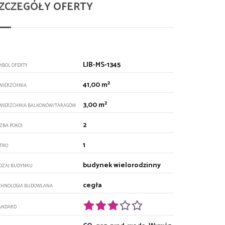
ZCZEGÓŁY OFERTY
LIB-MS-1345
MBOL OFERTY
41,00 m²
WIERZCHNIA
3,00 m²
WIERZCHNIA BALKONÓW/TARASÓW
2
CZBA POKOI
1
ĘTRO
budynek wielorodzinny
DZAJ BUDYNKU
cegła
CHNOLOGIA BUDOWLANA
ANDARD