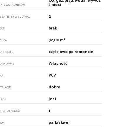
CO, gaz, prąd, woda, Wywóz
śmieci
ŁATY WG LICZNIKÓW
2
CZBA PIĘTER W BUDYNKU
brak
RAŻ
32,00 m²
WNICA
częściowo po remoncie
AN LOKALU
Własność
AN PRAWNY
PCV
NA
dobre
STALACJE
jest
LKON
1
CZBA BALKONÓW
park/skwer
DOK