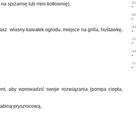
GA
na spiżarnię lub mini-kotłownię),
WO
DO
asz własny kawałek ogrodu, miejsce na grilla, huśtawkę,
OT
OG
US
ent, aby wprowadzić swoje rozwiązania (pompa ciepła,
kabiną prysznicową,