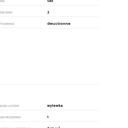
tak
NDA
2
CZBA WIND
dwustronne
YTUOWANIE
wylewka
DŁOGA ŁAZIENKI
1
CZBA PRZEDPOKOI
2