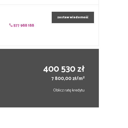
zostaw wiadomość
577 988 188
400 530 zł
2
7 800,00 zł/m
Oblicz ratę kredytu