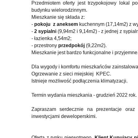
Przedmiotem oferty jest trzypokojowy lokal
budynku wielorodzinnym.
Mieszkanie się składa z:
-
pokoju z aneksem
kuchennym (17,14m2) z wyj
-
2 sypialni
(9,94m2 i 9,14m2) - z jednej z sypial
- łazienka 4,54m2;
- przestrony
przedpokój
(9,22m2).
Mieszkanie jest bardzo funkcjonalne i przyjemne
Dla wygody i komfortu mieszkańców zainstalo
Ogrzewanie z sieci miejskiej KPEC.
Istnieje możliwość podłączenia klimatyzacji.
Termin wydania mieszkania - grudzień 2022 rok.
Zapraszam serdecznie na prezentacje oraz
inwestycjami deweloperskimi.
Oferta z rynku pierwotnego.
Klient Kupujący n