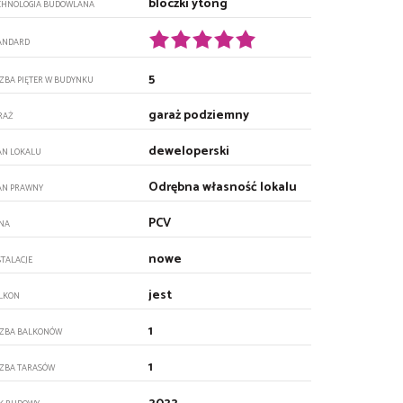
bloczki ytong
CHNOLOGIA BUDOWLANA
ANDARD
5
CZBA PIĘTER W BUDYNKU
garaż podziemny
RAŻ
deweloperski
AN LOKALU
Odrębna własność lokalu
AN PRAWNY
PCV
NA
nowe
STALACJE
jest
LKON
1
CZBA BALKONÓW
1
CZBA TARASÓW