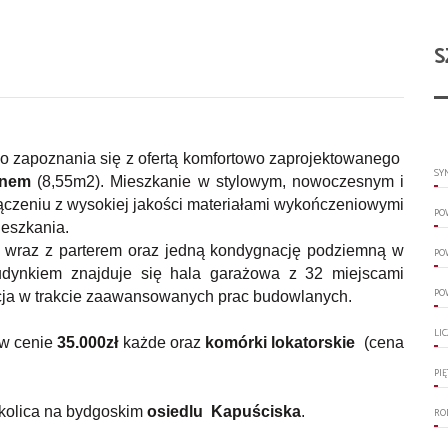
S
o zapoznania się z ofertą komfortowo zaprojektowanego
SY
onem
(8,55m2).
Mieszkanie w stylowym, nowoczesnym i
czeniu z wysokiej jakości materiałami wykończeniowymi
PO
ieszkania.
 wraz z parterem oraz jedną kondygnację podziemną w
PO
udynkiem znajduje się hala garażowa z 32 miejscami
PO
ycja w trakcie zaawansowanych prac budowlanych.
LI
 w cenie
35.000zł
każde oraz
komórki lokatorskie
(cena
PI
okolica na bydgoskim
osiedlu Kapuściska
.
RO