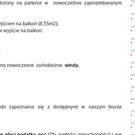
TE
 położony na parterze w nowocześnie zaprojektowanym
ST
ściem na balkon (8,55m2);
LI
ni wyjście na balkon;
GA
ST
.
ST
wano nowoczesne cichobieżne
windy.
OK
IN
BA
 do zapoznania się z dostępnymi w naszym biurze
LI
LI
ie płaci podatku pcc
(2% wartości nieruchomości) i nie