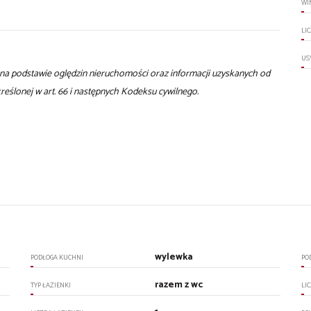
WI
LI
US
t na podstawie oględzin nieruchomości oraz informacji uzyskanych od
określonej w art. 66 i następnych Kodeksu cywilnego.
wylewka
PODŁOGA KUCHNI
PO
razem z wc
TYP ŁAZIENKI
LI