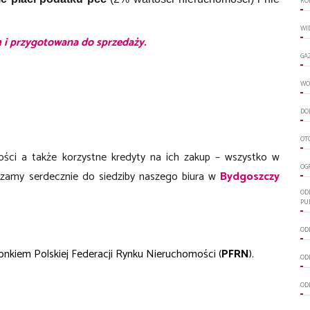
RO
WI
 i przygotowana do sprzedaży.
GA
WO
DO
OT
ności a także korzystne kredyty na ich zakup – wszystko w
OG
szamy serdecznie do siedziby naszego biura w
Bydgoszczy
OD
PU
ODL
onkiem Polskiej Federacji Rynku Nieruchomości (
PFRN
).
ODL
OD