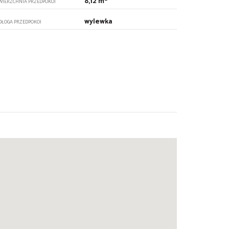
8,12 m
WIERZCHNIA PRZEDPOKOI
wylewka
DŁOGA PRZEDPOKOI