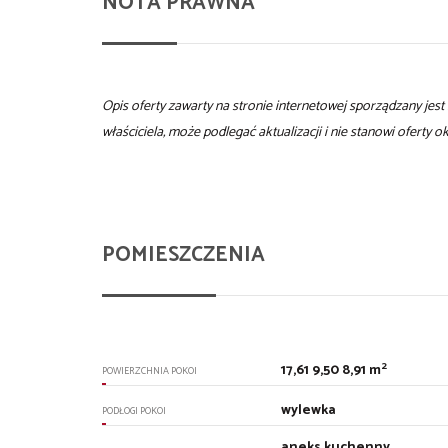
NOTA PRAWNA
Opis oferty zawarty na stronie internetowej sporządzany jes
właściciela, może podlegać aktualizacji i nie stanowi oferty 
POMIESZCZENIA
2
17,61 9,50 8,91 m
POWIERZCHNIA POKOI
wylewka
PODŁOGI POKOI
aneks kuchenny