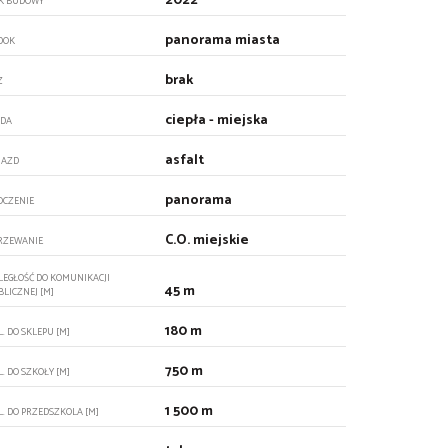
2022
K BUDOWY
panorama miasta
DOK
brak
Z
ciepła - miejska
DA
asfalt
JAZD
panorama
OCZENIE
C.O. miejskie
RZEWANIE
LEGŁOŚĆ DO KOMUNIKACJI
45 m
BLICZNEJ [M]
180 m
. DO SKLEPU [M]
750 m
. DO SZKOŁY [M]
1 500 m
L. DO PRZEDSZKOLA [M]