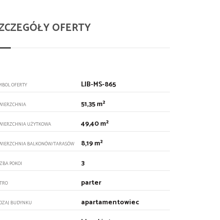
ZCZEGÓŁY OFERTY
LIB-MS-865
MBOL OFERTY
51,35 m²
WIERZCHNIA
49,40 m²
WIERZCHNIA UŻYTKOWA
8,19 m²
WIERZCHNIA BALKONÓW/TARASÓW
3
CZBA POKOI
parter
ĘTRO
apartamentowiec
DZAJ BUDYNKU