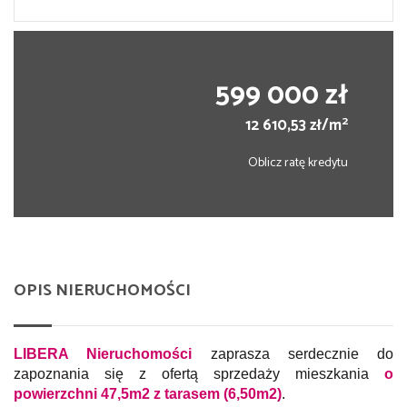
599 000 zł
2
12 610,53 zł/m
Oblicz ratę kredytu
OPIS NIERUCHOMOŚCI
LIBERA Nieruchomości
zaprasza serdecznie do
zapoznania się z ofertą sprzedaży mieszkania
o
powierzchni
47,5m2
z tarasem
(6,50m2)
.