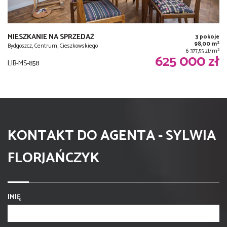
MIESZKANIE NA SPRZEDAŻ
3 pokoje
2
98,00 m
Bydgoszcz, Centrum, Cieszkowskiego
2
6 377,55 zł/m
625 000 zł
LIB-MS-858
KONTAKT DO AGENTA - SYLWIA
FLORJAŃCZYK
IMIĘ