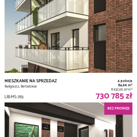
MIESZKANIE NA SPRZEDAŻ
4 pokoje
2
84,66 m
Bydgoszcz, Bartodzieje
2
8 632,00 zł/m
730 785 zł
LIB-MS-783
BEZ PROWIZJI