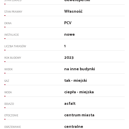
deweloperski
STAN LOKALU
Własność
STAN PRAWNY
PCV
OKNA
nowe
INSTALACJE
1
LICZBA TARASÓW
2023
ROK BUDOWY
na inne budynki
WIDOK
tak - miejski
GAZ
ciepła - miejska
WODA
asfalt
DOJAZD
centrum miasta
OTOCZENIE
centralne
OGRZEWANIE