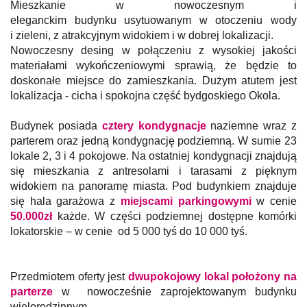
Mieszkanie w nowoczesnym i
eleganckim
budynku usytuowanym w otoczeniu wody
i zieleni, z atrakcyjnym widokiem i w dobrej lokalizacji.
Nowoczesny desing w połączeniu z wysokiej jakości
materiałami wykończeniowymi sprawią, że będzie to
doskonałe miejsce do zamieszkania. Dużym atutem jest
lokalizacja - cicha i spokojna część bydgoskiego Okola.
Budynek posiada
cztery
kondygnacje
naziemne wraz z
parterem oraz jedną kondygnację podziemną. W sumie 23
lokale 2, 3 i 4 pokojowe. Na ostatniej kondygnacji znajdują
się mieszkania z antresolami i tarasami z pięknym
widokiem na panoramę miasta. Pod budynkiem znajduje
się hala garażowa z
miejscami parkingowymi
w cenie
50.000zł
każde. W części podziemnej dostępne komórki
lokatorskie – w cenie od 5 000 tyś do 10 000 tyś.
Przedmiotem oferty jest
dwu
p
okojowy lokal położony na
parterze
w nowocześnie zaprojektowanym budynku
wielorodzinnym.