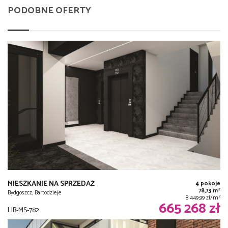
PODOBNE OFERTY
MIESZKANIE NA SPRZEDAŻ
4 pokoje
2
78,73 m
Bydgoszcz, Bartodzieje
2
8 449,99 zł/m
665 268 zł
LIB-MS-782