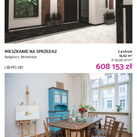
MIESZKANIE NA SPRZEDAŻ
3 pokoje
2
74,62 m
Bydgoszcz, Bartodzieje
2
8 150,00 zł/m
608 153 zł
LIB-MS-787