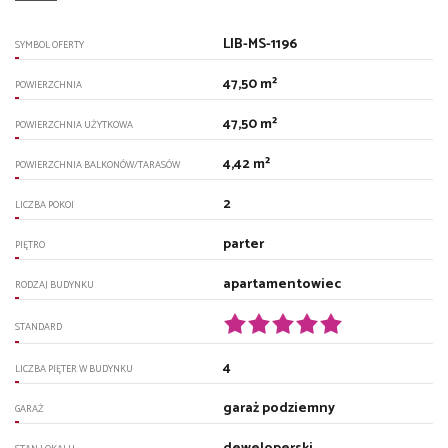
LIB-MS-1196
SYMBOL OFERTY
47,50 m²
POWIERZCHNIA
47,50 m²
POWIERZCHNIA UŻYTKOWA
4,42 m²
POWIERZCHNIA BALKONÓW/TARASÓW
2
LICZBA POKOI
parter
PIĘTRO
apartamentowiec
RODZAJ BUDYNKU
STANDARD
4
LICZBA PIĘTER W BUDYNKU
garaż podziemny
GARAŻ