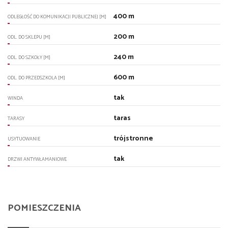
400 m
ODLEGŁOŚĆ DO KOMUNIKACJI PUBLICZNEJ [M]
200 m
ODL. DO SKLEPU [M]
240 m
ODL. DO SZKOŁY [M]
600 m
ODL. DO PRZEDSZKOLA [M]
tak
WINDA
taras
TARASY
trójstronne
USYTUOWANIE
tak
DRZWI ANTYWŁAMANIOWE
POMIESZCZENIA