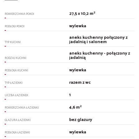
2
27,5 x 10,2 m
POWIERZCHNIA POKOI
wylewka
PODŁOGI POKOI
aneks kuchenny połączony z
jadalnią i salonem
TYP KUCHNI
aneks kuchenny - połączony z
jadalnią
RODZAJ KUCHNI
wylewka
PODŁOGA KUCHNI
razem z wc
TYP ŁAZIENKI
1
LICZBA ŁAZIENEK
2
4,6 m
POWIERZCHNIA ŁAZIENKI
bez glazury
GLAZURA ŁAZIENKI
wylewka
PODŁOGA ŁAZIENKI