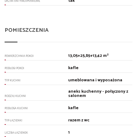
tak
DRZWI ANTYWŁAMANIOWE
POMIESZCZENIA
2
13,05+25,85+13,42 m
POWIERZCHNIA POKOI
kafle
PODŁOGI POKOI
umeblowana i wyposażona
TYP KUCHNI
aneks kuchenny - połączony z
salonem
RODZAJ KUCHNI
kafle
PODŁOGA KUCHNI
razem z wc
TYP ŁAZIENKI
1
LICZBA ŁAZIENEK