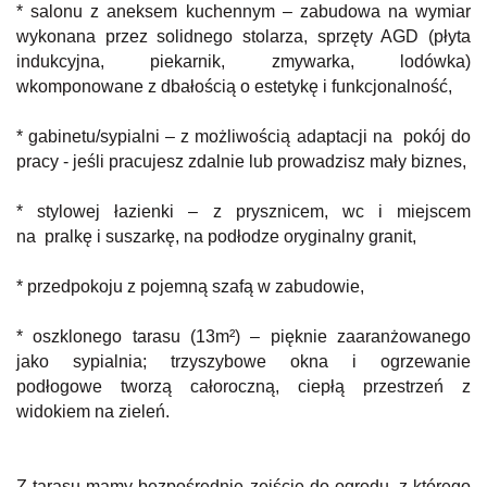
* salonu z aneksem kuchennym – zabudowa na wymiar
wykonana przez solidnego stolarza, sprzęty AGD (płyta
indukcyjna, piekarnik, zmywarka, lodówka)
wkomponowane z dbałością o estetykę i funkcjonalność,
* gabinetu/sypialni – z możliwością adaptacji na pokój do
pracy - jeśli pracujesz zdalnie lub prowadzisz mały biznes,
* stylowej łazienki – z prysznicem, wc i miejscem
na pralkę i suszarkę, na podłodze oryginalny granit,
* przedpokoju z pojemną szafą w zabudowie,
* oszklonego tarasu (13m²) – pięknie zaaranżowanego
jako sypialnia; trzyszybowe okna i ogrzewanie
podłogowe tworzą całoroczną, ciepłą przestrzeń z
widokiem na zieleń.
Z tarasu mamy bezpośrednie zejście do ogrodu, z którego