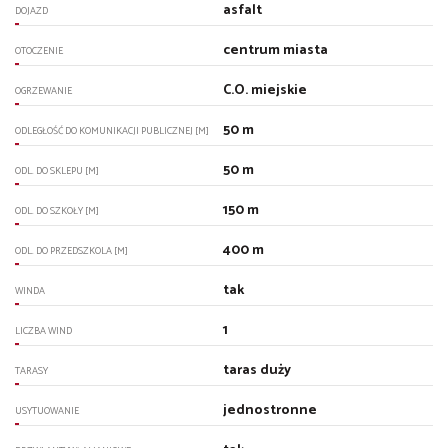
asfalt
DOJAZD
centrum miasta
OTOCZENIE
C.O. miejskie
OGRZEWANIE
50 m
ODLEGŁOŚĆ DO KOMUNIKACJI PUBLICZNEJ [M]
50 m
ODL. DO SKLEPU [M]
150 m
ODL. DO SZKOŁY [M]
400 m
ODL. DO PRZEDSZKOLA [M]
tak
WINDA
1
LICZBA WIND
taras duży
TARASY
jednostronne
USYTUOWANIE