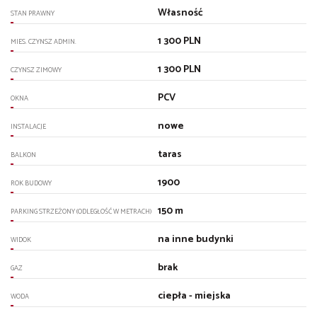
Własność
STAN PRAWNY
1 300 PLN
MIES. CZYNSZ ADMIN.
1 300 PLN
CZYNSZ ZIMOWY
PCV
OKNA
nowe
INSTALACJE
taras
BALKON
1900
ROK BUDOWY
150 m
PARKING STRZEŻONY (ODLEGŁOŚĆ W METRACH)
na inne budynki
WIDOK
brak
GAZ
ciepła - miejska
WODA