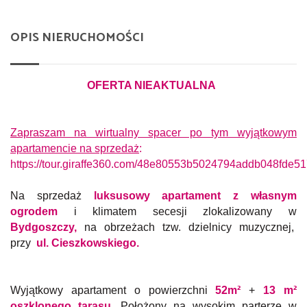
OPIS NIERUCHOMOŚCI
OFERTA NIEAKTUALNA
Zapraszam na wirtualny spacer po tym wyjątkowym
apartamencie na sprzedaż
:
https://tour.giraffe360.com/48e80553b5024794addb048fde5
Na sprzedaż
luksusowy apartament z własnym
ogrodem
i klimatem secesji zlokalizowany w
Bydgoszczy,
na obrzeżach tzw. dzielnicy muzycznej,
przy
ul.
Cieszkowskiego.
Wyjątkowy apartament o powierzchni
52m²
+
13 m²
oszklonego tarasu.
Położony na wysokim parterze w