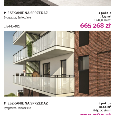
MIESZKANIE NA SPRZEDAŻ
4 pokoje
2
78,73 m
Bydgoszcz, Bartodzieje
2
8 449,99 zł/m
665 268 zł
LIB-MS-782
MIESZKANIE NA SPRZEDAŻ
4 pokoje
2
84,66 m
Bydgoszcz, Bartodzieje
2
8 632,00 zł/m