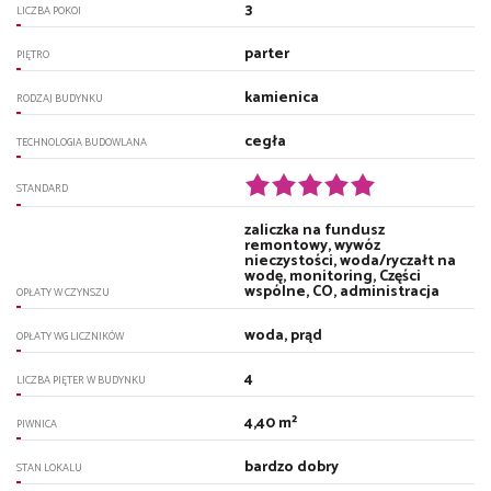
3
LICZBA POKOI
parter
PIĘTRO
kamienica
RODZAJ BUDYNKU
cegła
TECHNOLOGIA BUDOWLANA
STANDARD
zaliczka na fundusz
remontowy, wywóz
nieczystości, woda/ryczałt na
wodę, monitoring, Części
wspólne, CO, administracja
OPŁATY W CZYNSZU
woda, prąd
OPŁATY WG LICZNIKÓW
4
LICZBA PIĘTER W BUDYNKU
4,40 m²
PIWNICA
bardzo dobry
STAN LOKALU