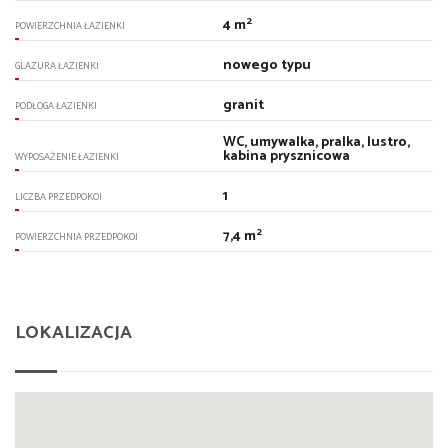
2
4 m
POWIERZCHNIA ŁAZIENKI
nowego typu
GLAZURA ŁAZIENKI
granit
PODŁOGA ŁAZIENKI
WC, umywalka, pralka, lustro,
kabina prysznicowa
WYPOSAŻENIE ŁAZIENKI
1
LICZBA PRZEDPOKOI
2
7,4 m
POWIERZCHNIA PRZEDPOKOI
LOKALIZACJA