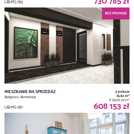
730 785 zł
LIB-MS-783
BEZ PROWIZJI
MIESZKANIE NA SPRZEDAŻ
3 pokoje
2
74,62 m
Bydgoszcz, Bartodzieje
2
8 150,00 zł/m
608 153 zł
LIB-MS-787