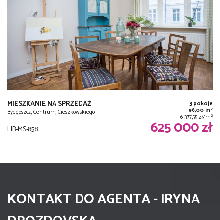
MIESZKANIE NA SPRZEDAŻ
3 pokoje
2
98,00 m
Bydgoszcz, Centrum, Cieszkowskiego
2
6 377,55 zł/m
625 000 zł
LIB-MS-858
KONTAKT DO AGENTA - IRYNA