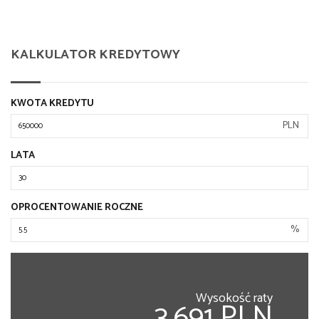
KALKULATOR KREDYTOWY
KWOTA KREDYTU
PLN
LATA
OPROCENTOWANIE ROCZNE
%
Wysokość raty
3,691 PLN