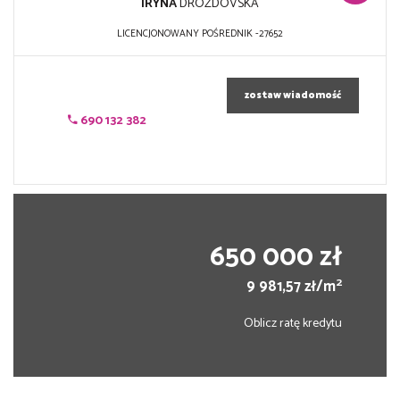
IRYNA
DROZDOVSKA
LICENCJONOWANY POŚREDNIK -27652
zostaw wiadomość
690 132 382
650 000 zł
2
9 981,57 zł/m
Oblicz ratę kredytu