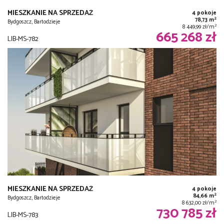
MIESZKANIE NA SPRZEDAŻ
4 pokoje
2
78,73 m
Bydgoszcz, Bartodzieje
2
8 449,99 zł/m
665 268 zł
LIB-MS-782
MIESZKANIE NA SPRZEDAŻ
4 pokoje
2
84,66 m
Bydgoszcz, Bartodzieje
2
8 632,00 zł/m
730 785 zł
LIB-MS-783