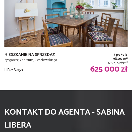
MIESZKANIE NA SPRZEDAŻ
3 pokoje
2
98,00 m
Bydgoszcz, Centrum, Cieszkowskiego
2
6 377,55 zł/m
625 000 zł
LIB-MS-858
KONTAKT DO AGENTA - SABINA
LIBERA