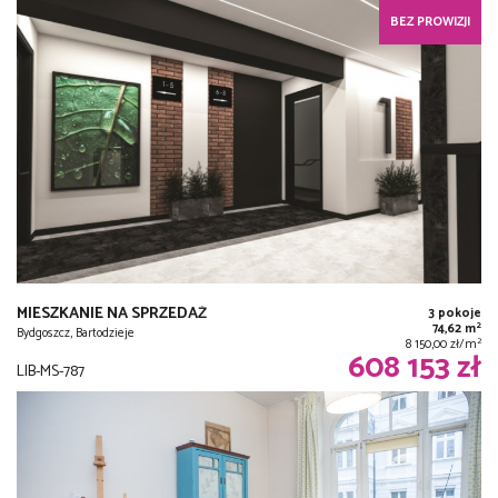
BEZ PROWIZJI
MIESZKANIE NA SPRZEDAŻ
3 pokoje
2
74,62 m
Bydgoszcz, Bartodzieje
2
8 150,00 zł/m
608 153 zł
LIB-MS-787