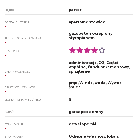
parter
PIĘTRO
apartamentowiec
RODZAJ BUDYNKU
gazobeton ocieplony
styropianem
TECHNOLOGIA BUDOWLANA
STANDARD
administracja, CO, Części
wspólne, fundusz remontowy,
sprzątanie
OPŁATY W CZYNSZU
prąd, Winda, woda, Wywóz
śmieci
OPŁATY WG LICZNIKÓW
3
LICZBA PIĘTER W BUDYNKU
garaż podziemny
GARAŻ
deweloperski
STAN LOKALU
Odrębna własność lokalu
STAN PRAWNY