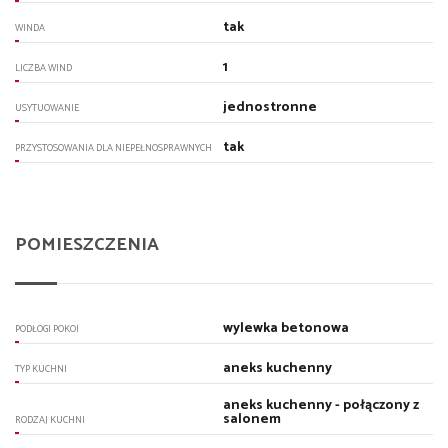
tak
WINDA
1
LICZBA WIND
jednostronne
USYTUOWANIE
tak
PRZYSTOSOWANIA DLA NIEPEŁNOSPRAWNYCH
POMIESZCZENIA
wylewka betonowa
PODŁOGI POKOI
aneks kuchenny
TYP KUCHNI
aneks kuchenny - połączony z
salonem
RODZAJ KUCHNI