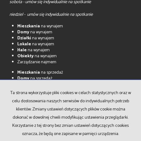
sobota - umów się indywidualnie na spotkanie
niedziel - umów się indywidualnie na spotkanie
Mieszkania
na wynajem
Domy
na wynajem
Działki
na wynajem
Lokale
na wynajem
Hale
na wynajem
Obiekty
na wynajem
Zarządzanie najmem
Mieszkania
na sprzedaż
Domy
na sprzedaż
Działki
na sprzedaż
Lokale
na sprzedaż
Ta strona wykorzystuje pliki cookies w celach statystycznych oraz w
Hale
na sprzedaż
celu dostosowania naszych serwisów do indywidualnych potrzeb
Obiekty
na sprzedaż
klientów. Zmiany ustawień dotyczących plików cookie można
Strona główna
Notatnik
Kontakt
dokonać w dowolnej chwili modyfikując ustawienia przeglądarki.
Korzystanie z tej strony bez zmian ustawień dotyczących cookies
oznacza, że będą one zapisane w pamięci urządzenia.
LIBERA Nieruchomości Sabina Libera
2026
Program dla biur