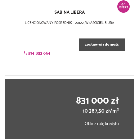
44
OFERT
SABINA LIBERA
LICENCJONOWANY POŚREDNIK - 20122, WŁAŚCICIEL BIURA
zostaw wiadomość
514 833 664
831 000 zł
2
10 387,50 zł/m
Oblicz ratę kredytu