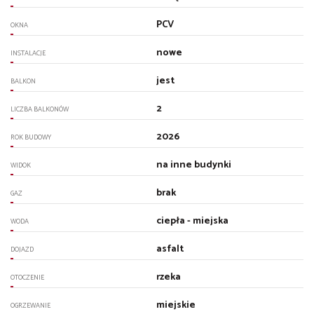
PCV
OKNA
nowe
INSTALACJE
jest
BALKON
2
LICZBA BALKONÓW
2026
ROK BUDOWY
na inne budynki
WIDOK
brak
GAZ
ciepła - miejska
WODA
asfalt
DOJAZD
rzeka
OTOCZENIE
miejskie
OGRZEWANIE