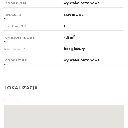
wylewka betonowa
PODŁOGA KUCHNI
razem z wc
TYP ŁAZIENKI
1
LICZBA ŁAZIENEK
2
4,3 m
POWIERZCHNIA ŁAZIENKI
bez glazury
GLAZURA ŁAZIENKI
wylewka betonowa
PODŁOGA ŁAZIENKI
LOKALIZACJA