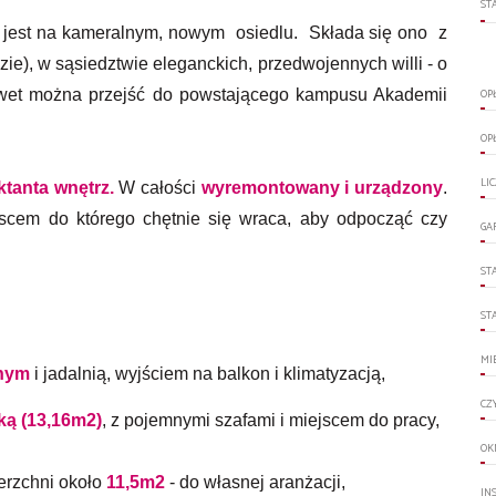
ST
jest na kameralnym, nowym osiedlu. Składa się ono z
e), w sąsiedztwie eleganckich, przedwojennych willi - o
 nawet można przejść do powstającego kampusu Akademii
OP
OP
LI
ktanta wnętrz.
W całości
wyremontowany i urządzony
.
jscem do którego chętnie się wraca, aby odpocząć czy
GA
ST
ST
MI
nnym
i jadalnią, wyjściem na balkon i klimatyzacją,
CZ
ką (13,16m2)
, z pojemnymi szafami i miejscem do pracy,
OK
erzchni około
11,5m2
- do własnej aranżacji,
IN