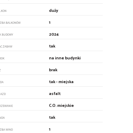
duży
LKON
1
CZBA BALKONÓW
2024
K BUDOWY
tak
AC ZABAW
na inne budynki
DOK
brak
Z
tak - miejska
DA
asfalt
JAZD
C.O. miejskie
RZEWANIE
tak
NDA
1
CZBA WIND