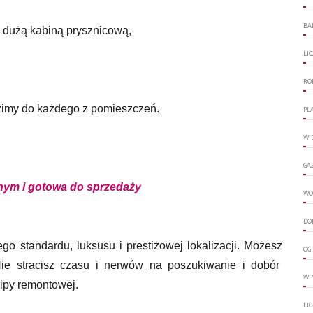
BA
i dużą kabiną prysznicową,
LI
RO
dzimy do każdego z pomieszczeń.
PL
WI
GA
ym i gotowa do sprzedaży
WO
DO
go standardu, luksusu i prestiżowej lokalizacji. Możesz
OG
ie stracisz czasu i nerwów na poszukiwanie i dobór
WI
ipy remontowej.
LI