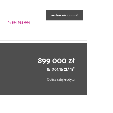
zostaw wiadomość
514 833 664
899 000 zł
2
15 061,15 zł/m
Oblicz ratę kredytu