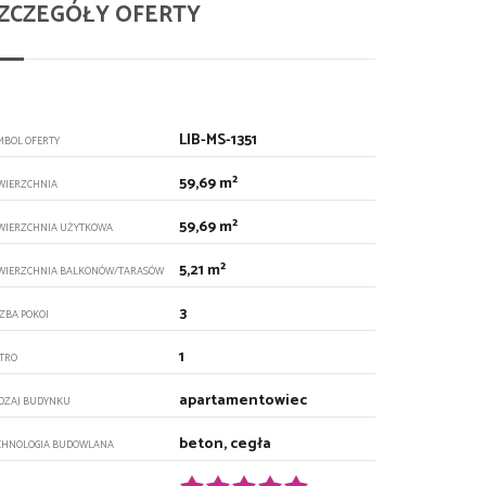
ZCZEGÓŁY OFERTY
LIB-MS-1351
MBOL OFERTY
59,69 m²
WIERZCHNIA
59,69 m²
WIERZCHNIA UŻYTKOWA
5,21 m²
WIERZCHNIA BALKONÓW/TARASÓW
3
CZBA POKOI
1
ĘTRO
apartamentowiec
DZAJ BUDYNKU
beton, cegła
CHNOLOGIA BUDOWLANA