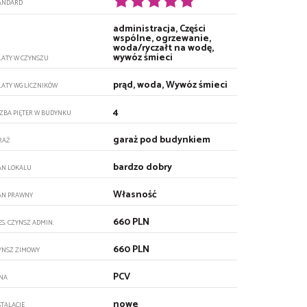
ANDARD
administracja, Części
wspólne, ogrzewanie,
woda/ryczałt na wodę,
wywóz śmieci
ŁATY W CZYNSZU
prąd, woda, Wywóz śmieci
ŁATY WG LICZNIKÓW
4
CZBA PIĘTER W BUDYNKU
garaż pod budynkiem
RAŻ
bardzo dobry
AN LOKALU
Własność
AN PRAWNY
660 PLN
ES. CZYNSZ ADMIN.
660 PLN
YNSZ ZIMOWY
PCV
NA
nowe
STALACJE