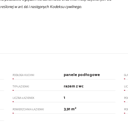
określonej w art. 66 i następnych Kodeksu cywilnego.
panele podłogowe
PODŁOGA KUCHNI
GL
razem z wc
TYP ŁAZIENKI
LI
1
LICZBA ŁAZIENEK
PO
2
3,91 m
POWIERZCHNIA ŁAZIENKI
PO