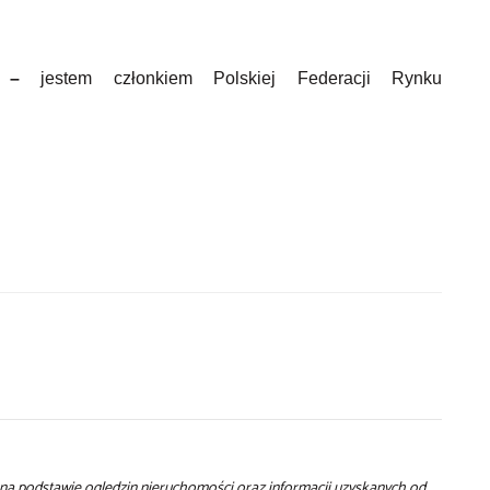
–
jestem członkiem Polskiej Federacji Rynku
t na podstawie oględzin nieruchomości oraz informacji uzyskanych od