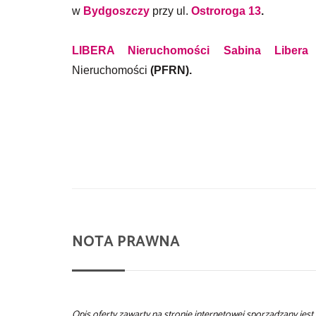
w
Bydgoszczy
przy ul.
Ostroroga 13
.
LIBERA Nieruchomości
Sabina Libera
Nieruchomości
(
PFRN).
NOTA PRAWNA
Opis oferty zawarty na stronie internetowej sporządzany jes