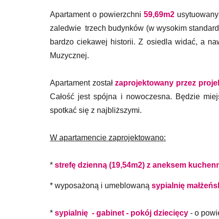
Apartament o powierzchni
59,69m2
usytuowany 
zaledwie trzech budynków (w wysokim standardzi
bardzo ciekawej historii. Z osiedla widać, a
Muzycznej.
Apartament został
zaprojektowany przez proje
Całość jest spójna i nowoczesna. Będzie mie
spotkać się z najbliższymi.
W apartamencie zaprojektowano:
*
strefę dzienną (19,54m2) z aneksem kuche
* wyposażoną i umeblowaną
sypialnię małżeńs
*
sypialnię - gabinet - pokój dziecięcy
- o powi