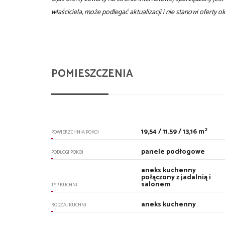
właściciela, może podlegać aktualizacji i nie stanowi oferty 
POMIESZCZENIA
2
19,54 / 11.59 / 13,16 m
POWIERZCHNIA POKOI
panele podłogowe
PODŁOGI POKOI
aneks kuchenny
połączony z jadalnią i
salonem
TYP KUCHNI
aneks kuchenny
RODZAJ KUCHNI