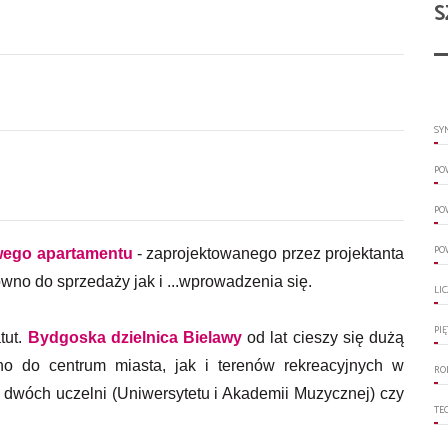
S
SY
PO
PO
PO
wego apartamentu
- zaprojektowanego przez projektanta
no do sprzedaży jak i ...wprowadzenia się.
LI
PI
tut.
Bydgoska dzielnica Bielawy
od lat cieszy się dużą
wno do centrum miasta, jak i terenów rekreacyjnych w
RO
e dwóch uczelni (Uniwersytetu i Akademii Muzycznej) czy
TE