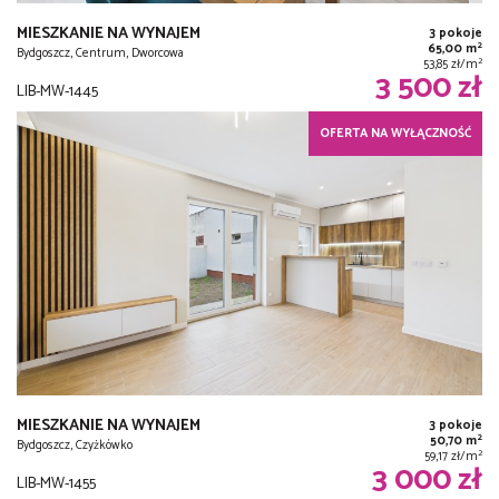
MIESZKANIE NA WYNAJEM
3 pokoje
2
65,00 m
Bydgoszcz, Centrum, Dworcowa
2
53,85 zł/m
3 500 zł
LIB-MW-1445
OFERTA NA WYŁĄCZNOŚĆ
MIESZKANIE NA WYNAJEM
3 pokoje
2
50,70 m
Bydgoszcz, Czyżkówko
2
59,17 zł/m
3 000 zł
LIB-MW-1455