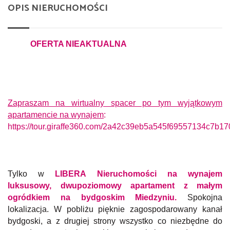
OPIS NIERUCHOMOŚCI
OFERTA NIEAKTUALNA
Zapraszam na wirtualny spacer po tym wyjątkowym
apartamencie na wynajem
:
https://tour.giraffe360.com/2a42c39eb5a545f69557134c7b17
Tylko w
LIBERA Nieruchomości na wynajem
luksusowy, dwupoziomowy apartament z małym
ogródkiem na bydgoskim Miedzyniu.
Spokojna
lokalizacja. W pobliżu pięknie zagospodarowany kanał
bydgoski, a z drugiej strony wszystko co niezbędne do