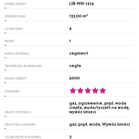
LIB-MW-1374
SYMBOL OFERTY
133,00 m²
POWIERZCHNIA
4
LICZBA POKOI
1
PIĘTRO
segment
RODZAJ BUDYNKU
cegła
TECHNOLOGIA BUDOWLANA
5000
KAUCJA ZABEZP.
STANDARD
gaz, ogrzewanie, prąd, woda
ciepła, woda/ryczałt na wodę,
wywóz śmieci
OPŁATY W CZYNSZU
gaz, prąd, woda, Wywóz śmieci
OPŁATY WG LICZNIKÓW
3
LICZBA PIĘTER W BUDYNKU