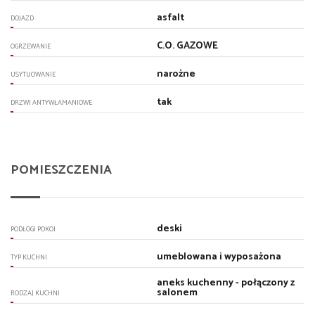
asfalt
DOJAZD
C.O. GAZOWE
OGRZEWANIE
narożne
USYTUOWANIE
tak
DRZWI ANTYWŁAMANIOWE
POMIESZCZENIA
deski
PODŁOGI POKOI
umeblowana i wyposażona
TYP KUCHNI
aneks kuchenny - połączony z
salonem
RODZAJ KUCHNI