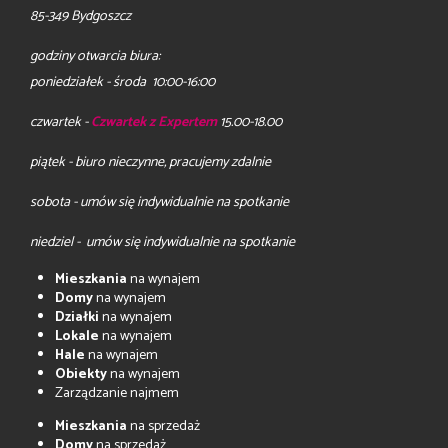
85-349 Bydgoszcz
godziny otwarcia biura:
poniedziałek - środa 10:00-16:00
czwartek -
Czwartek z Expertem
15.00-18.00
piątek - biuro nieczynne, pracujemy zdalnie
sobota - umów się indywidualnie na spotkanie
niedziel - umów się indywidualnie na spotkanie
Mieszkania
na wynajem
Domy
na wynajem
Działki
na wynajem
Lokale
na wynajem
Hale
na wynajem
Obiekty
na wynajem
Zarządzanie najmem
Mieszkania
na sprzedaż
Domy
na sprzedaż