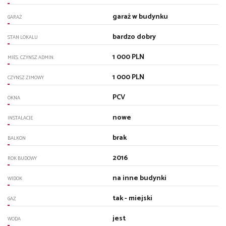
garaż w budynku
GARAŻ
bardzo dobry
STAN LOKALU
1 000 PLN
MIES. CZYNSZ ADMIN.
1 000 PLN
CZYNSZ ZIMOWY
PCV
OKNA
nowe
INSTALACJE
brak
BALKON
2016
ROK BUDOWY
na inne budynki
WIDOK
tak - miejski
GAZ
jest
WODA