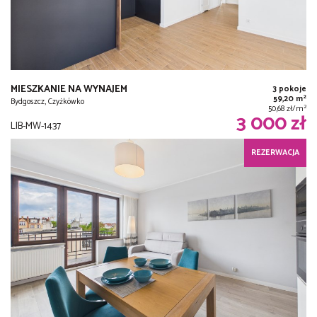
MIESZKANIE NA WYNAJEM
3 pokoje
2
59,20 m
Bydgoszcz, Czyżkówko
2
50,68 zł/m
3 000 zł
LIB-MW-1437
REZERWACJA