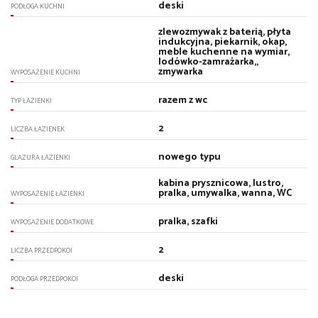
deski
PODŁOGA KUCHNI
zlewozmywak z baterią, płyta
indukcyjna, piekarnik, okap,
meble kuchenne na wymiar,
lodówko-zamrażarka,,
zmywarka
WYPOSAŻENIE KUCHNI
razem z wc
TYP ŁAZIENKI
2
LICZBA ŁAZIENEK
nowego typu
GLAZURA ŁAZIENKI
kabina prysznicowa, lustro,
pralka, umywalka, wanna, WC
WYPOSAŻENIE ŁAZIENKI
pralka, szafki
WYPOSAŻENIE DODATKOWE
2
LICZBA PRZEDPOKOI
deski
PODŁOGA PRZEDPOKOI