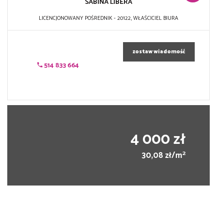
SABINA LIBERA
LICENCJONOWANY POŚREDNIK - 20122, WŁAŚCICIEL BIURA
zostaw wiadomość
514 833 664
4 000 zł
2
30,08 zł/m