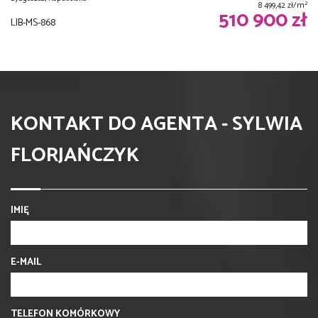
2
8 499,42 zł/m
510 900 zł
LIB-MS-868
KONTAKT DO AGENTA - SYLWIA
FLORJAŃCZYK
IMIĘ
E-MAIL
TELEFON KOMÓRKOWY