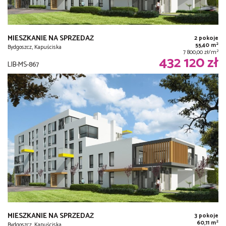
MIESZKANIE NA SPRZEDAŻ
2 pokoje
2
55,40 m
Bydgoszcz, Kapuściska
2
7 800,00 zł/m
432 120 zł
LIB-MS-867
MIESZKANIE NA SPRZEDAŻ
3 pokoje
2
60,11 m
Bydgoszcz, Kapuściska