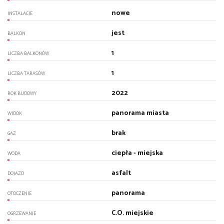
nowe
INSTALACJE
jest
BALKON
1
LICZBA BALKONÓW
1
LICZBA TARASÓW
2022
ROK BUDOWY
panorama miasta
WIDOK
brak
GAZ
ciepła - miejska
WODA
asfalt
DOJAZD
panorama
OTOCZENIE
C.O. miejskie
OGRZEWANIE