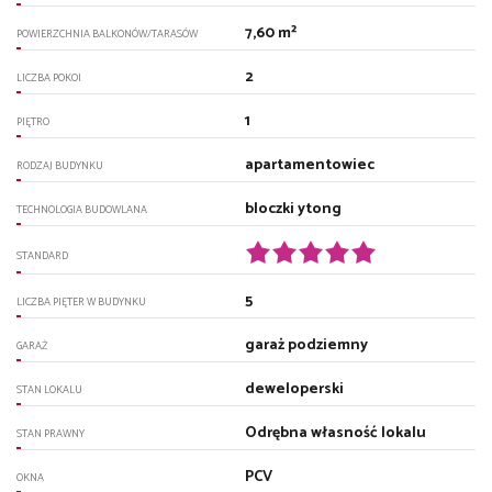
7,60 m²
POWIERZCHNIA BALKONÓW/TARASÓW
2
LICZBA POKOI
1
PIĘTRO
apartamentowiec
RODZAJ BUDYNKU
bloczki ytong
TECHNOLOGIA BUDOWLANA
STANDARD
5
LICZBA PIĘTER W BUDYNKU
garaż podziemny
GARAŻ
deweloperski
STAN LOKALU
Odrębna własność lokalu
STAN PRAWNY
PCV
OKNA