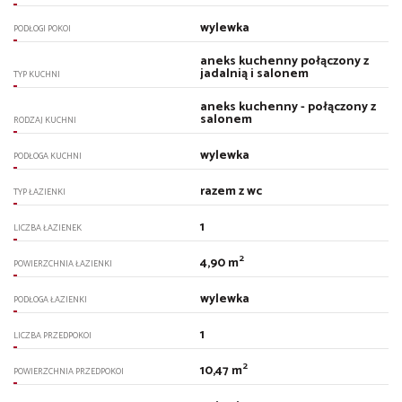
wylewka
PODŁOGI POKOI
aneks kuchenny połączony z
jadalnią i salonem
TYP KUCHNI
aneks kuchenny - połączony z
salonem
RODZAJ KUCHNI
wylewka
PODŁOGA KUCHNI
razem z wc
TYP ŁAZIENKI
1
LICZBA ŁAZIENEK
2
4,90 m
POWIERZCHNIA ŁAZIENKI
wylewka
PODŁOGA ŁAZIENKI
1
LICZBA PRZEDPOKOI
2
10,47 m
POWIERZCHNIA PRZEDPOKOI