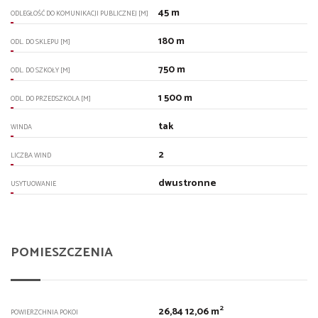
45 m
ODLEGŁOŚĆ DO KOMUNIKACJI PUBLICZNEJ [M]
180 m
ODL. DO SKLEPU [M]
750 m
ODL. DO SZKOŁY [M]
1 500 m
ODL. DO PRZEDSZKOLA [M]
tak
WINDA
2
LICZBA WIND
dwustronne
USYTUOWANIE
POMIESZCZENIA
2
26,84 12,06 m
POWIERZCHNIA POKOI