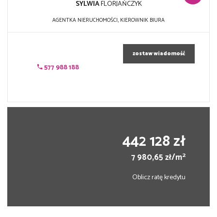
SYLWIA
FLORJAŃCZYK
AGENTKA NIERUCHOMOŚCI, KIEROWNIK BIURA
zostaw wiadomość
577 988 188
442 128 zł
2
7 980,65 zł/m
Oblicz ratę kredytu