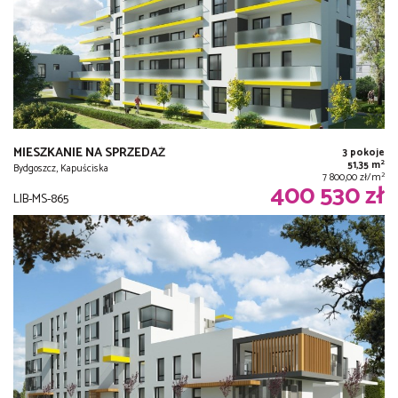
MIESZKANIE NA SPRZEDAŻ
3 pokoje
2
51,35 m
Bydgoszcz, Kapuściska
2
7 800,00 zł/m
400 530 zł
LIB-MS-865