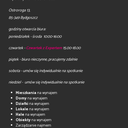
Ostroroga 13,
85-349 Bydgoszcz
godziny otwarcia biura:
poniedziałek - środa 10:00-16:00
czwartek -
Czwartek z Expertem
15.00-18.00
piątek - biuro nieczynne, pracujemy zdalnie
sobota - umów się indywidualnie na spotkanie
niedziel - umów się indywidualnie na spotkanie
Mieszkania
na wynajem
Domy
na wynajem
Działki
na wynajem
Lokale
na wynajem
Hale
na wynajem
Obiekty
na wynajem
Zarządzanie najmem