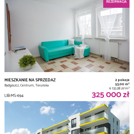
REZERWACJA
MIESZKANIE NA SPRZEDAŻ
2 pokoje
2
53,00 m
Bydgoszcz, Centrum, Toruńska
2
6 132,08 zł/m
325 000 zł
LIB-MS-694