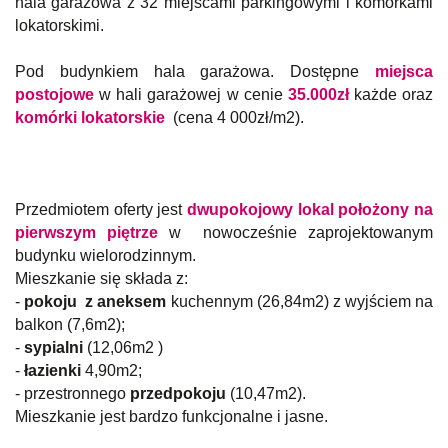
hala garażowa z 32 miejscami parkingowymi i komórkami
lokatorskimi.
Pod budynkiem hala garażowa. Dostępne
miejsca
postojowe
w hali garażowej w cenie
35.000zł
każde oraz
komórki lokatorskie
(cena 4 000zł/m2).
Przedmiotem oferty jest
dwupokojowy lokal położony na
pierwszym piętrze
w nowocześnie zaprojektowanym
budynku wielorodzinnym.
Mieszkanie się składa z:
-
pokoju z aneksem
kuchennym (26,84m2) z wyjściem na
balkon (7,6m2);
-
sypialni
(12,06m2 )
-
łazienki
4,90m2;
- przestronnego
przedpokoju
(10,47m2).
Mieszkanie jest bardzo funkcjonalne i jasne.