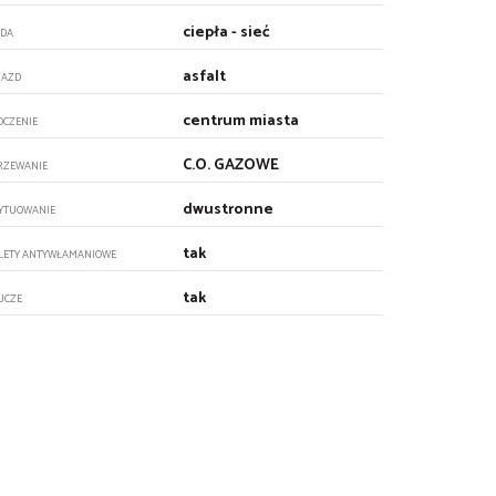
ciepła - sieć
DA
asfalt
JAZD
centrum miasta
OCZENIE
C.O. GAZOWE
RZEWANIE
dwustronne
YTUOWANIE
tak
LETY ANTYWŁAMANIOWE
tak
UCZE