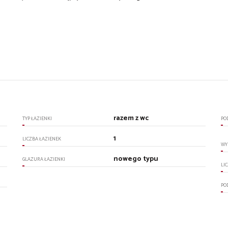
razem z wc
TYP ŁAZIENKI
PO
1
LICZBA ŁAZIENEK
WY
nowego typu
GLAZURA ŁAZIENKI
LI
PO