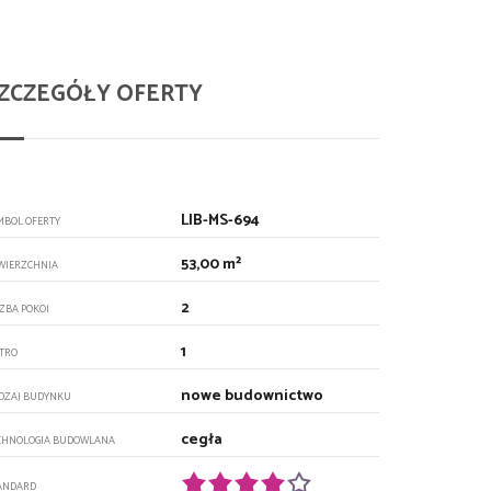
ZCZEGÓŁY OFERTY
LIB-MS-694
MBOL OFERTY
53,00 m²
WIERZCHNIA
2
CZBA POKOI
1
ĘTRO
nowe budownictwo
DZAJ BUDYNKU
cegła
CHNOLOGIA BUDOWLANA
ANDARD