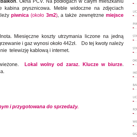
a
balkon
. Okna PCV. Na podłogach w całym mieszkaniu
 kabina prysznicowa. Meble widoczne na zdjęciach
LI
ależy
piwnica
(około
3m2
)
, a także zewnętrzne
miejsce
PI
nota. Miesięczne koszty utrzymania liczone na jedną
ST
grzewanie i gaz wynosi około 442zł. Do tej kwoty należy
ST
nie telewizję kablową i internet.
OK
dświeżone.
Lokal wolny od zaraz. Klucze w biurze
.
ia.
IN
BA
LI
nym i przygotowana do sprzedaży.
RO
WI
GA