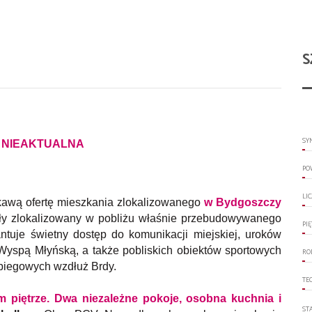
S
SY
 NIEAKTUALNA
PO
LI
kawą ofertę mieszkania zlokalizowanego
w Bydgoszczy
gły zlokalizowany w pobliżu właśnie przebudowywanego
PI
ntuje świetny dostęp do komunikacji miejskiej, uroków
Wyspą Młyńską, a także pobliskich obiektów sportowych
RO
- biegowych wzdłuż Brdy.
TE
 piętrze. Dwa niezależne pokoje, osobna kuchnia i
ST