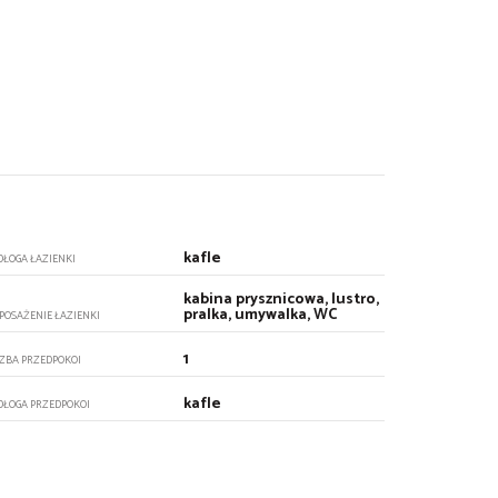
kafle
DŁOGA ŁAZIENKI
kabina prysznicowa, lustro,
pralka, umywalka, WC
POSAŻENIE ŁAZIENKI
1
CZBA PRZEDPOKOI
kafle
DŁOGA PRZEDPOKOI