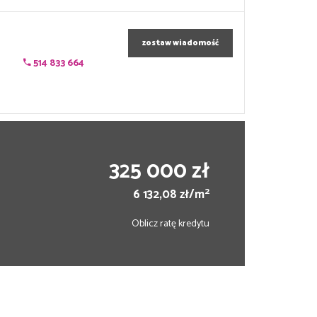
zostaw wiadomość
514 833 664
325 000 zł
2
6 132,08 zł/m
Oblicz ratę kredytu