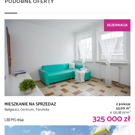
PODOBNE OFERTY
REZERWACJA
MIESZKANIE NA SPRZEDAŻ
2 pokoje
2
53,00 m
Bydgoszcz, Centrum, Toruńska
2
6 132,08 zł/m
325 000 zł
LIB-MS-694