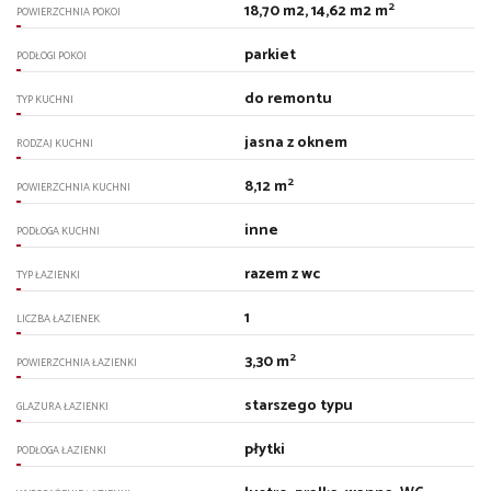
2
18,70 m2, 14,62 m2 m
POWIERZCHNIA POKOI
parkiet
PODŁOGI POKOI
do remontu
TYP KUCHNI
jasna z oknem
RODZAJ KUCHNI
2
8,12 m
POWIERZCHNIA KUCHNI
inne
PODŁOGA KUCHNI
razem z wc
TYP ŁAZIENKI
1
LICZBA ŁAZIENEK
2
3,30 m
POWIERZCHNIA ŁAZIENKI
starszego typu
GLAZURA ŁAZIENKI
płytki
PODŁOGA ŁAZIENKI