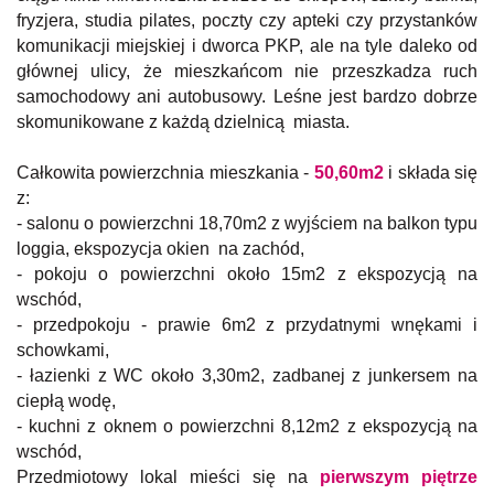
fryzjera, studia pilates, poczty czy apteki czy przystanków
komunikacji miejskiej i dworca PKP, ale na tyle daleko od
głównej ulicy, że mieszkańcom nie przeszkadza ruch
samochodowy ani autobusowy. Leśne jest bardzo dobrze
skomunikowane z każdą dzielnicą miasta.
Całkowita powierzchnia mieszkania -
50,60m2
i składa się
z:
- salonu o powierzchni 18,70m2 z wyjściem na balkon typu
loggia, ekspozycja okien na zachód,
- pokoju o powierzchni około 15m2 z ekspozycją na
wschód,
- przedpokoju - prawie 6m2 z przydatnymi wnękami i
schowkami,
- łazienki z WC około 3,30m2, zadbanej z junkersem na
ciepłą wodę,
- kuchni z oknem o powierzchni 8,12m2 z ekspozycją na
wschód,
Przedmiotowy lokal mieści się na
pierwszym piętrze