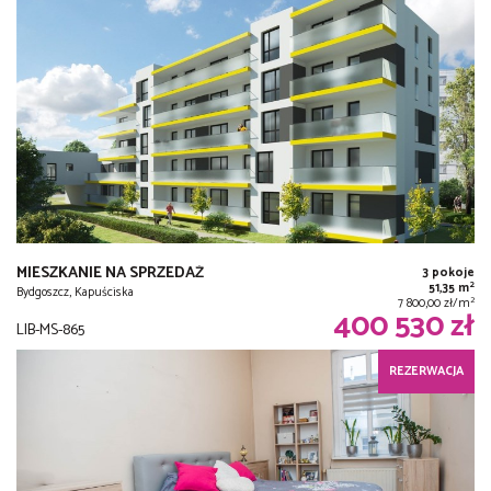
MIESZKANIE NA SPRZEDAŻ
3 pokoje
2
51,35 m
Bydgoszcz, Kapuściska
2
7 800,00 zł/m
400 530 zł
LIB-MS-865
REZERWACJA