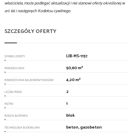
właściciela, może podlegać aktualizacji i nie stanowi oferty określonej w
art. 66 i następnych Kodeksu cywilnego.
SZCZEGÓŁY OFERTY
LIB-MS-1157
SYMBOL OFERTY
50,60 m²
POWIERZCHNIA
4,20 m²
POWIERZCHNIA BALKONÓW/TARASÓW
2
LICZBA POKOI
1
PIĘTRO
blok
RODZAJ BUDYNKU
beton, gazobeton
TECHNOLOGIA BUDOWLANA