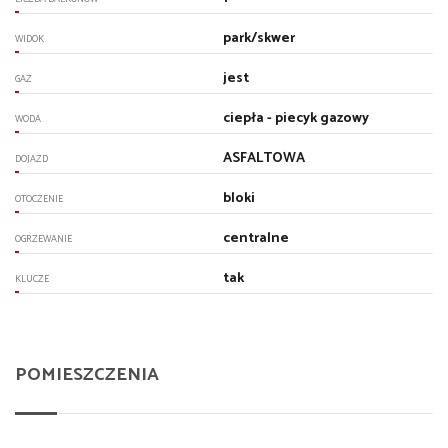
park/skwer
WIDOK
jest
GAZ
ciepła - piecyk gazowy
WODA
ASFALTOWA
DOJAZD
bloki
OTOCZENIE
centralne
OGRZEWANIE
tak
KLUCZE
POMIESZCZENIA