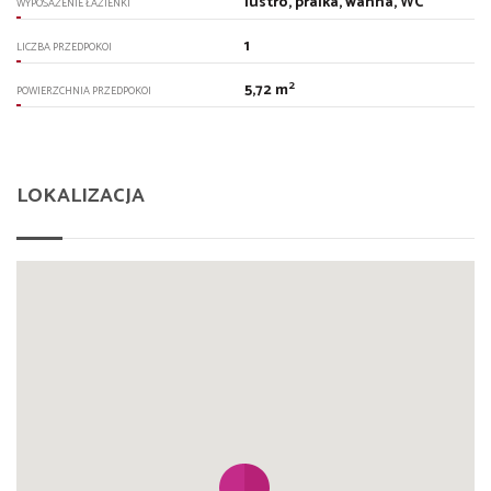
lustro, pralka, wanna, WC
WYPOSAŻENIE ŁAZIENKI
1
LICZBA PRZEDPOKOI
2
5,72 m
POWIERZCHNIA PRZEDPOKOI
LOKALIZACJA