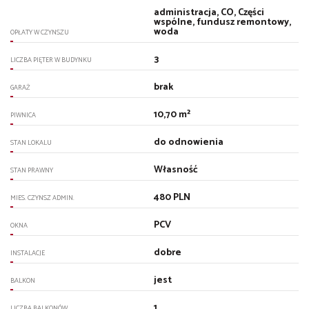
administracja, CO, Części
wspólne, fundusz remontowy,
woda
OPŁATY W CZYNSZU
3
LICZBA PIĘTER W BUDYNKU
brak
GARAŻ
10,70 m²
PIWNICA
do odnowienia
STAN LOKALU
Własność
STAN PRAWNY
480 PLN
MIES. CZYNSZ ADMIN.
PCV
OKNA
dobre
INSTALACJE
jest
BALKON
1
LICZBA BALKONÓW