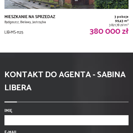
MIESZKANIE NA SPRZEDAŻ
3 pokoje
2
99,43 m
Bydgoszcz, Bielawy, Jastrzębia
2
3 821,78 zł/m
380 000 zł
LIB-MS-1125
KONTAKT DO AGENTA - SABINA
LIBERA
IMIĘ
E-MAIL