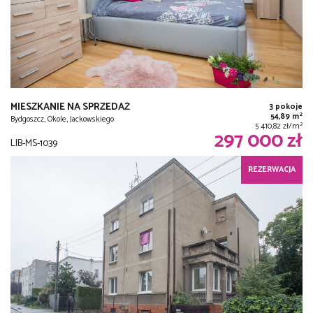
MIESZKANIE NA SPRZEDAŻ
3 pokoje
2
54,89 m
Bydgoszcz, Okole, Jackowskiego
2
5 410,82 zł/m
297 000 zł
LIB-MS-1039
REZERWACJA