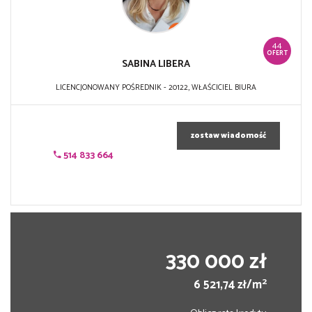
44
OFERT
SABINA LIBERA
LICENCJONOWANY POŚREDNIK - 20122, WŁAŚCICIEL BIURA
zostaw wiadomość
514 833 664
330 000 zł
2
6 521,74 zł/m